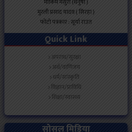
मोकिम मंसुरी (धनुषा )
मुरली प्रसाद यादव ( सिरहा )
फोटो पत्रकार : सूर्या राउत
Quick Link
अपराध/सुरक्षा
अर्थ/वाणिजय
धर्म/सांस्कृति
विज्ञान/प्राविधि
शिक्षा/स्वास्थ्य
सोसल मिडिया