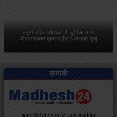
धनुषा सहित मधेशको यी दुई जिल्लामा
मोटरसाइकल दुर्घटना हुँदा ३ जनाको मृत्यु
सम्पर्क
धनुष मिडिया ग्रुप प्रा.लि. द्वारा संचालित