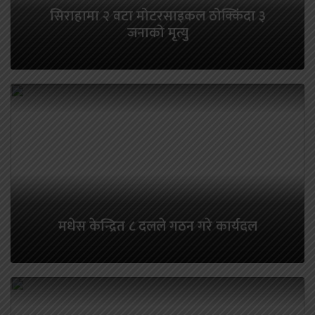
सिराहामा २ वटा मोटरसाइकल ठोक्किंदा ३
जनाको मृत्यु
मधेस केन्द्रित ८ दलले गठन गरे कार्यदल