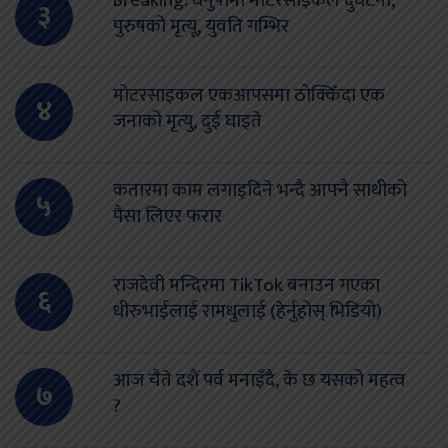
Breaking: धनुषामा मोटरसाईकल दुर्घटना,
३
पुरुषको मृत्यू, युवति गम्भिर
मोटरसाइकल एकआपसमा ठोक्किँदा एक
४
जनाको मृत्यु, दुई घाइते
कतारमा काम लगाइदिने भन्दै आफ्नै साथीको
५
पैसा लिएर फरार
राजदेवी मन्दिरमा TikTok बनाउन गएका
६
धीरुभाईलाई रामधुलाई (हेर्नुहोस् भिडियो)
आज चैते दशैं पर्व मनाइँदै, के छ यसको महत्व
७
?