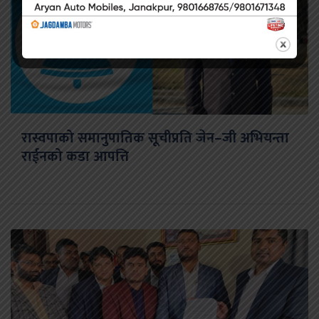
रास्वपाको समानुपातिक सूचीप्रति जेन–जी अभियन्ता
राईनको कडा आपत्ति