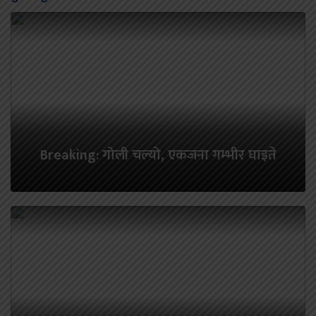
Breaking: गोली चल्यो, एकजना गम्भीर घाइते