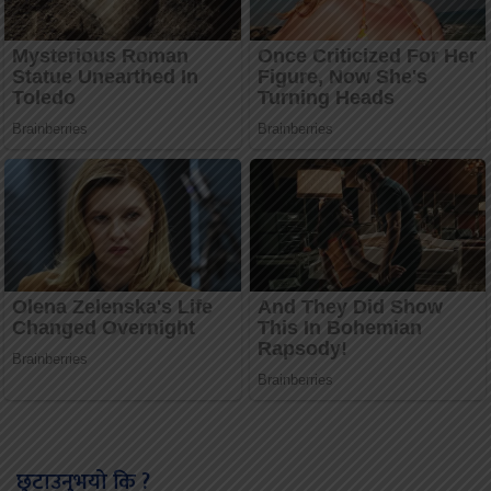
छुटाउनुभयो कि ?