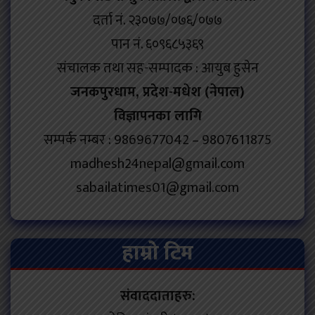
दर्ता नं. २३०७७/०७६/०७७
पान नं. ६०९६८५३६९
संचालक तथा सह-सम्पादक : आयुब हुसेन
जनकपुरधाम, प्रदेश-मधेश (नेपाल)
विज्ञापनका लागि
सम्पर्क नम्बर : 9869677042 – 9807611875
madhesh24nepal@gmail.com
sabailatimes01@gmail.com
हाम्रो टिम
संवाददाताहरु: