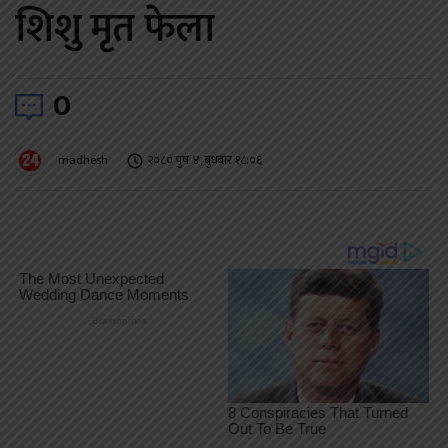
शिशु मृत फेला
0
madhesh
२०८० पुष ४, बुधबार १८:०६