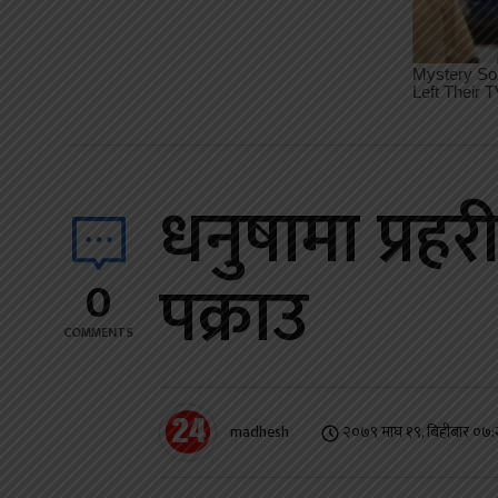
धनुषामा प्रह
पक्राउ
0
COMMENTS
madhesh
२०७९ माघ १९, बिहीबार ०७: