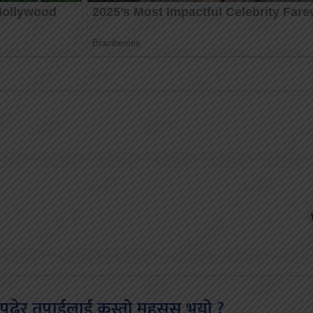
पढेर तपाईलाई कस्तो महसुस भयो ?