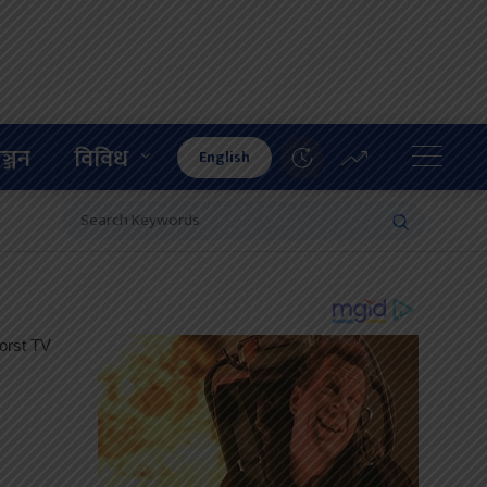
ञ्जन
विविध
English