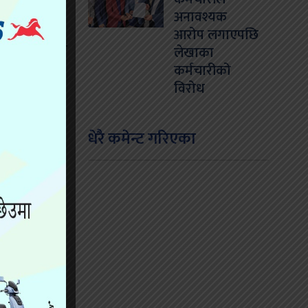
अनावश्यक
आरोप लगाएपछि
रार भएका थिए
लेखाका
कर्मचारीको
विरोध
धेरै कमेन्ट गरिएका