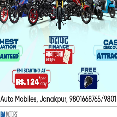
यो पनि पढ्नुहोस
ा यौनकार्य
सिरहा कारागारको अवस्थाबारे
ाथि निर्घात
राईनको गम्भीर प्रश्न
खन मुद्दा