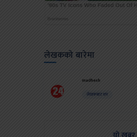
लेखकको बारेमा
madhesh
लेखकबाट थप
यो खबर 