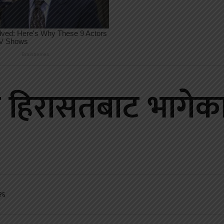
री हिरासतबाट भागेका
२६