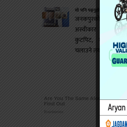
यो पनि पढ्नुहोस
जनकपुरको डान्स बारम
अस्वीकार गर्दा युवतीम
कुटपिट, मानव बेचबि
चलाउने तयारी