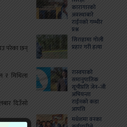
सिरहा
कारागारको
अवस्थाबारे
राईनको गम्भीर
प्रश्न
सिराहामा गोली
प्रहार गरी हत्या
राउ परेका छन्
रास्वपाको
डल र मिथिला
समानुपातिक
सूचीप्रति जेन–जी
अभियन्ता
राईनको कडा
गलबार दिउँसो
आपत्ति
मधेशमा वनका
कर्मचारीले