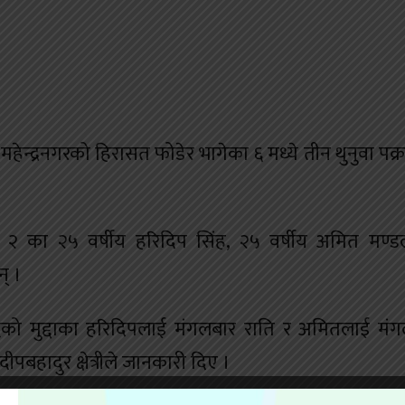
हेन्द्रनगरको हिरासत फोडेर भागेका ६ मध्ये तीन थुनुवा पक्
का २ का २५ वर्षीय हरिदिप सिंह, २५ वर्षीय अमित मण्
् ।
ुद्धको मुद्दाका हरिदिपलाई मंगलबार राति र अमितलाई मं
दीपबहादुर क्षेत्रीले जानकारी दिए ।