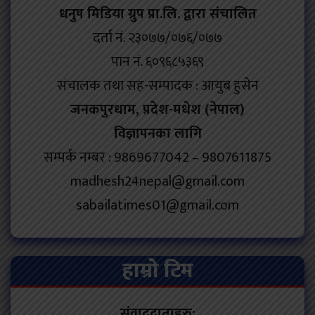
धनुष मिडिया ग्रुप प्रा.लि. द्वारा संचालित
दर्ता नं. २३०७७/०७६/०७७
पान नं. ६०९६८५३६९
संचालक तथा सह-सम्पादक : आयुब हुसेन
जनकपुरधाम, प्रदेश-मधेश (नेपाल)
विज्ञापनका लागि
सम्पर्क नम्बर : 9869677042 – 9807611875
madhesh24nepal@gmail.com
sabailatimes01@gmail.com
हाम्रो टिम
संवाददाताहरु: