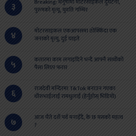
Breaking: धनुषामा मोटरसाईकल दुर्घटना,
३
पुरुषको मृत्यू, युवति गम्भिर
मोटरसाइकल एकआपसमा ठोक्किँदा एक
४
जनाको मृत्यु, दुई घाइते
कतारमा काम लगाइदिने भन्दै आफ्नै साथीको
५
पैसा लिएर फरार
राजदेवी मन्दिरमा TikTok बनाउन गएका
६
धीरुभाईलाई रामधुलाई (हेर्नुहोस् भिडियो)
आज चैते दशैं पर्व मनाइँदै, के छ यसको महत्व
७
?