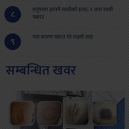
धनुषामा आफ्नै साथीको हत्या, २ जना साथी
८
पक्राउ
यस कारण पक्राउ परे लक्ष्मी साह
९
सम्बन्धित खवर