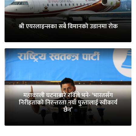
श्री एयरलाइन्सका सबै विमानको उडानमा रोक
महाकाली घटनाबारे रविले भने- ‘भारतसँग
निरीहताको निरन्तरता नयाँ पुस्तालाई स्वीकार्य
छैन’