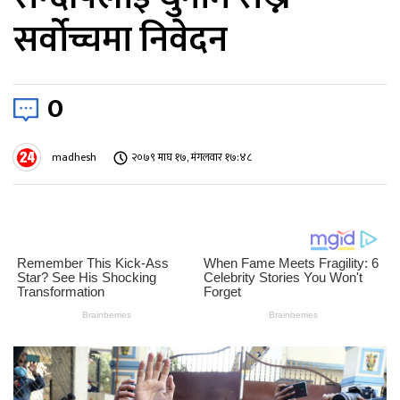
सर्वोच्चमा निवेदन
0
madhesh
२०७९ माघ १७, मंगलवार १७:४८