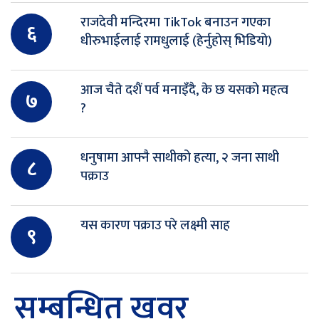
राजदेवी मन्दिरमा TikTok बनाउन गएका
६
धीरुभाईलाई रामधुलाई (हेर्नुहोस् भिडियो)
आज चैते दशैं पर्व मनाइँदै, के छ यसको महत्व
७
?
धनुषामा आफ्नै साथीको हत्या, २ जना साथी
८
पक्राउ
यस कारण पक्राउ परे लक्ष्मी साह
९
सम्बन्धित खवर