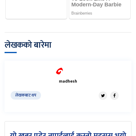
लेखकको बारेमा
madhesh
लेखकबाट थप
यो खबर पढेर तपाईलाई कस्तो महसुस भयो