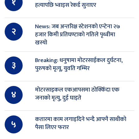
१
हत्यापछि भ्वाइस रेकर्ड सुनाएर
News: जब अन्तरिक्ष स्टेशनको एन्टेना २७
२
हजार किमी प्रतिघण्टाको गतिले पृथ्वीमा
खस्यो
Breaking: धनुषामा मोटरसाईकल दुर्घटना,
३
पुरुषको मृत्यू, युवति गम्भिर
मोटरसाइकल एकआपसमा ठोक्किँदा एक
४
जनाको मृत्यु, दुई घाइते
कतारमा काम लगाइदिने भन्दै आफ्नै साथीको
५
पैसा लिएर फरार