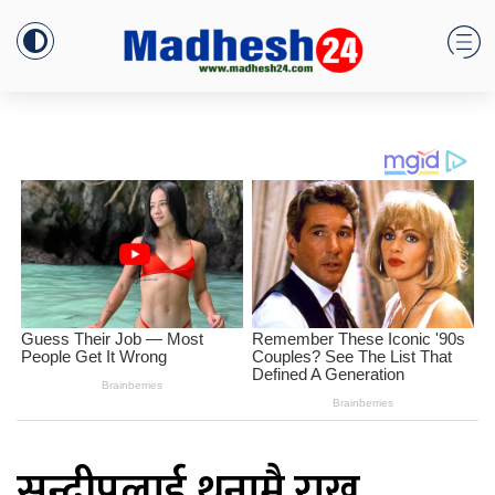
सन्दीपलाई थुनामै राख्न