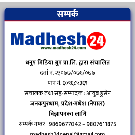
सम्पर्क
धनुष मिडिया ग्रुप प्रा.लि. द्वारा संचालित
दर्ता नं. २३०७७/०७६/०७७
पान नं. ६०९६८५३६९
संचालक तथा सह-सम्पादक : आयुब हुसेन
जनकपुरधाम, प्रदेश-मधेश (नेपाल)
विज्ञापनका लागि
सम्पर्क नम्बर : 9869677042 – 9807611875
madhesh24nepal@gmail.com