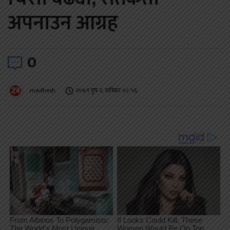
अपनाउन आग्रह
0
madhesh
२०७९ पुष २, शनिबार ०८:५६