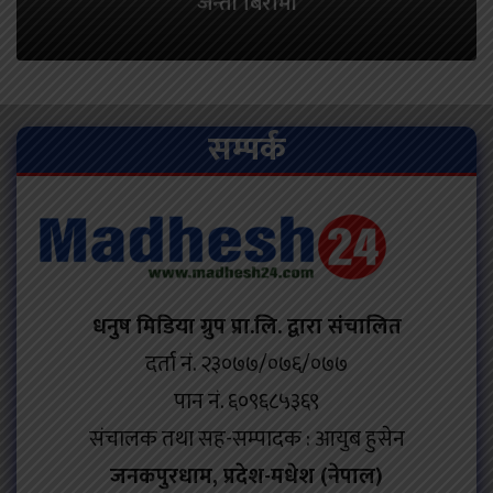
जन्ती बिरामी
सम्पर्क
धनुष मिडिया ग्रुप प्रा.लि. द्वारा संचालित
दर्ता नं. २३०७७/०७६/०७७
पान नं. ६०९६८५३६९
संचालक तथा सह-सम्पादक : आयुब हुसेन
जनकपुरधाम, प्रदेश-मधेश (नेपाल)