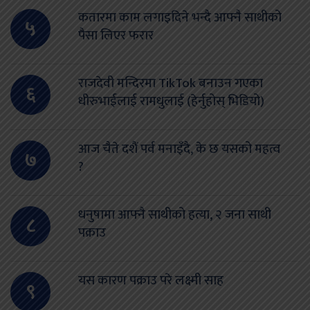
कतारमा काम लगाइदिने भन्दै आफ्नै साथीको
५
पैसा लिएर फरार
राजदेवी मन्दिरमा TikTok बनाउन गएका
६
धीरुभाईलाई रामधुलाई (हेर्नुहोस् भिडियो)
आज चैते दशैं पर्व मनाइँदै, के छ यसको महत्व
७
?
धनुषामा आफ्नै साथीको हत्या, २ जना साथी
८
पक्राउ
यस कारण पक्राउ परे लक्ष्मी साह
९