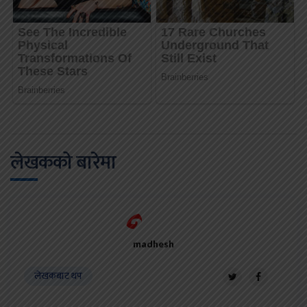
लेखकको बारेमा
madhesh
लेखकबाट थप