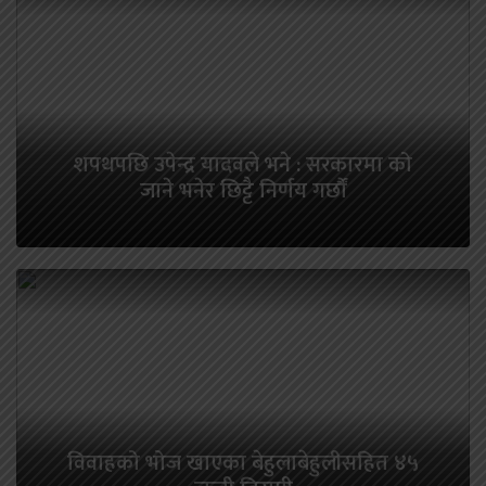
शपथपछि उपेन्द्र यादवले भने : सरकारमा को
जाने भनेर छिट्टै निर्णय गर्छौं
विवाहको भोज खाएका बेहुलाबेहुलीसहित ४५