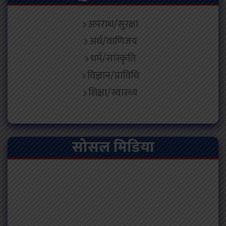
अपराध/सुरक्षा
अर्थ/वाणिजय
धर्म/सांस्कृति
विज्ञान/प्राविधि
शिक्षा/स्वास्थ्य
सोसल मिडिया