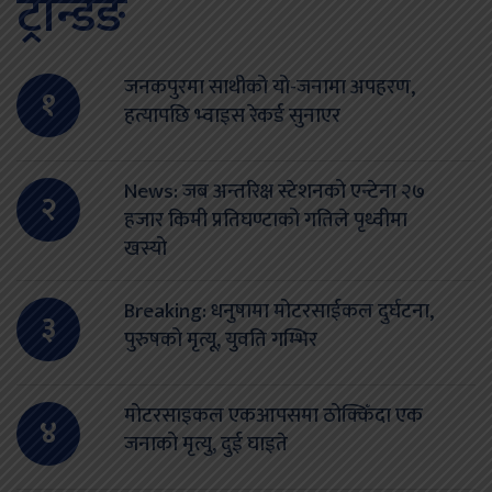
ट्रेन्डिङ
जनकपुरमा साथीको यो-जनामा अपहरण,
१
हत्यापछि भ्वाइस रेकर्ड सुनाएर
News: जब अन्तरिक्ष स्टेशनको एन्टेना २७
२
हजार किमी प्रतिघण्टाको गतिले पृथ्वीमा
खस्यो
Breaking: धनुषामा मोटरसाईकल दुर्घटना,
३
पुरुषको मृत्यू, युवति गम्भिर
मोटरसाइकल एकआपसमा ठोक्किँदा एक
४
जनाको मृत्यु, दुई घाइते