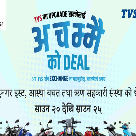
भएको छ।
 भूकम्पको धक्का महसुस भएको हो।
द्रका अनुसार धादिङ केन्द्रविन्दु भएर ४.५ म्याग्निच्युडको भू