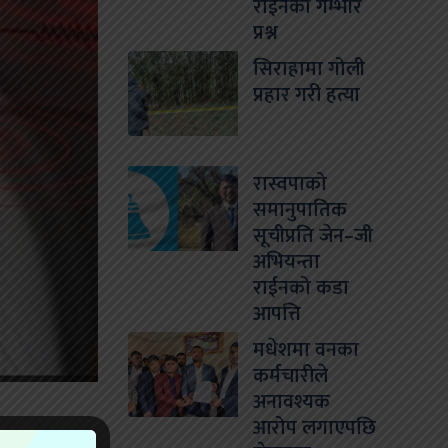
राईनको गम्भीर
प्रश्न
सिराहामा गोली
प्रहार गरी हत्या
रास्वपाको
समानुपातिक
सूचीप्रति जेन–जी
अभियन्ता
राईनको कडा
आपत्ति
मधेशमा वनका
कर्मचारीले
अनावश्यक
आरोप लगाएपछि