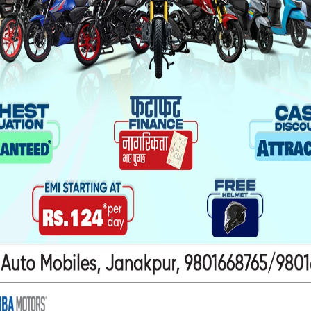
यो पनि पढ्नुहोस
ा यौनकार्य
सिरहा कारागारको अवस्थाबारे
ाथि निर्घात
राईनको गम्भीर प्रश्न
खन मुद्दा