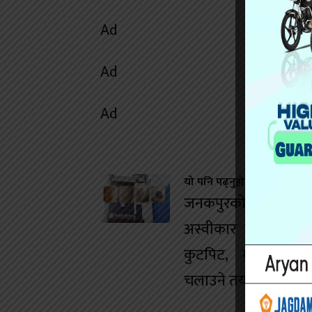
Ad
Ad
Ad
यो पनि पढ्नुहोस
जनकपुरको डान्स बारम
अस्वीकार गर्दा युवतीम
कुटपिट, मानव बेचबि
चलाउने तयारी