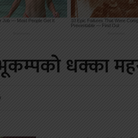
भूकम्पको धक्का म
९