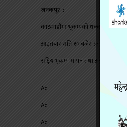
जनकपुर :
काठमाडौंमा भूकम्पको धक्का महसुस 
आइतबार राति १० बजेर ५३ मिनेट जाँदा
राष्ट्रिय भूकम्प मापन तथा अनुसन्धान केन्
Ad
Ad
Ad