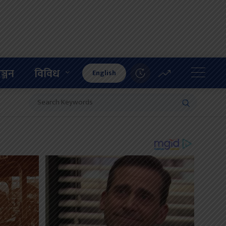
ञ्जन
विविध
English