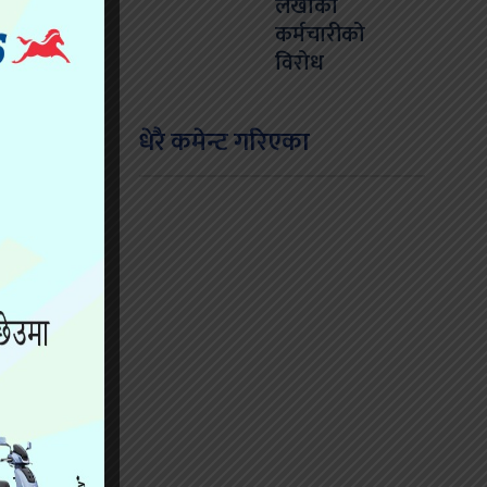
लेखाका
कर्मचारीको
विरोध
धेरै कमेन्ट गरिएका
कम्प गएको हो।