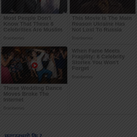
छुटाउनुभयो कि ?