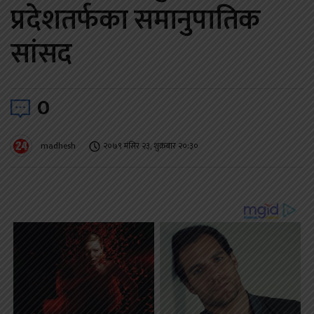
प्रदेशतर्फका समानुपातिक
सांसद
0
madhesh
२०७९ मंसिर २३, शुक्रबार २०:३०