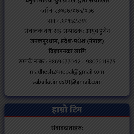
धनुष मिडिया ग्रुप प्रा.लि. द्वारा संचालित
दर्ता नं. २३०७७/०७६/०७७
पान नं. ६०९६८५३६९
संचालक तथा सह-सम्पादक : आयुब हुसेन
जनकपुरधाम, प्रदेश-मधेश (नेपाल)
विज्ञापनका लागि
सम्पर्क नम्बर : 9869677042 – 9807611875
madhesh24nepal@gmail.com
sabailatimes01@gmail.com
हाम्रो टिम
संवाददाताहरु: