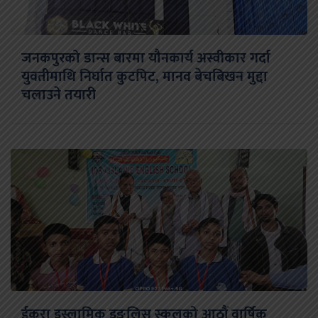
जनकपुरको डान्स बारमा यौनकार्य अस्वीकार गर्दा
युवतीमाथि निर्घात कुटपिट, मानव बेचबिखन मुद्दा
चलाउने तयारी
ईकरा इस्लामिक इङलिस स्कुलको आठौं वार्षिक