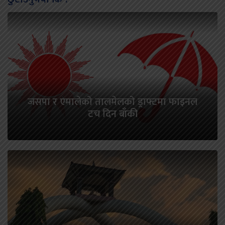
जसपा र एमालेको तालमेलको ड्राफ्टमा फाइनल
टच दिन बाँकी