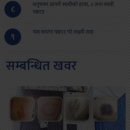
धनुषामा आफ्नै साथीको हत्या, २ जना साथी
८
पक्राउ
यस कारण पक्राउ परे लक्ष्मी साह
९
सम्बन्धित खवर