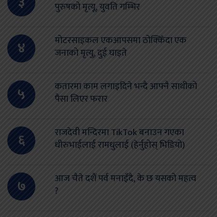
३
पुरुषको मृत्यू, युवति गम्भिर
मोटरसाइकल एकआपसमा ठोक्किँदा एक
४
जनाको मृत्यु, दुई घाइते
कतारमा काम लगाइदिने भन्दै आफ्नै साथीको
५
पैसा लिएर फरार
राजदेवी मन्दिरमा TikTok बनाउन गएका
६
धीरुभाईलाई रामधुलाई (हेर्नुहोस् भिडियो)
आज चैते दशैं पर्व मनाइँदै, के छ यसको महत्व
७
?