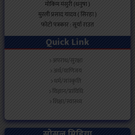
मोकिम मंसुरी (धनुषा )
मुरली प्रसाद यादव ( सिरहा )
फोटो पत्रकार : सूर्या राउत
Quick Link
अपराध/सुरक्षा
अर्थ/वाणिजय
धर्म/सांस्कृति
विज्ञान/प्राविधि
शिक्षा/स्वास्थ्य
सोसल मिडिया