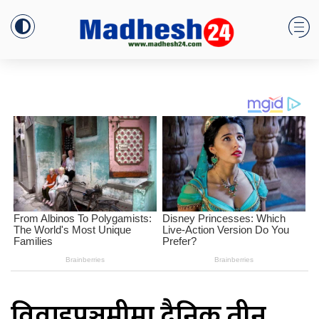
विवाहपञ्चमीमा दैनिक तीन