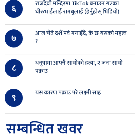
राजदेवी मन्दिरमा TikTok बनाउन गएका
६
धीरुभाईलाई रामधुलाई (हेर्नुहोस् भिडियो)
आज चैते दशैं पर्व मनाइँदै, के छ यसको महत्व
७
?
धनुषामा आफ्नै साथीको हत्या, २ जना साथी
८
पक्राउ
यस कारण पक्राउ परे लक्ष्मी साह
९
सम्बन्धित खवर