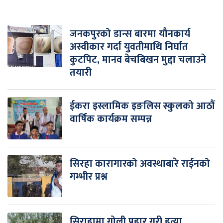
जनकपुरको डान्स बारमा यौनकार्य
अस्वीकार गर्दा युवतीमाथि निर्घात
कुटपिट, मानव बेचबिखन मुद्दा चलाउने
तयारी
ईकरा इस्लामिक इङलिस स्कुलको आठौं
वार्षिक कार्यक्रम सम्पन्न
सिरहा कारागारको अवस्थाबारे राईनको
गम्भीर प्रश्न
सिराहामा गोली प्रहार गरी हत्या