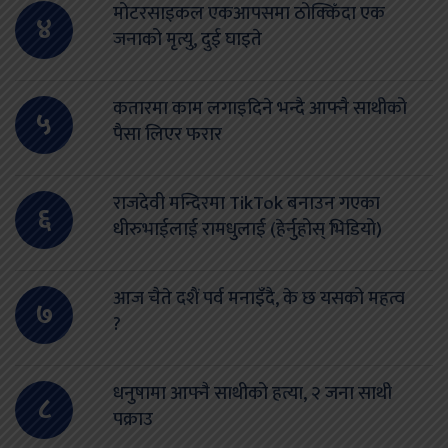
मोटरसाइकल एकआपसमा ठोक्किँदा एक
४
जनाको मृत्यु, दुई घाइते
कतारमा काम लगाइदिने भन्दै आफ्नै साथीको
५
पैसा लिएर फरार
राजदेवी मन्दिरमा TikTok बनाउन गएका
६
धीरुभाईलाई रामधुलाई (हेर्नुहोस् भिडियो)
आज चैते दशैं पर्व मनाइँदै, के छ यसको महत्व
७
?
धनुषामा आफ्नै साथीको हत्या, २ जना साथी
८
पक्राउ