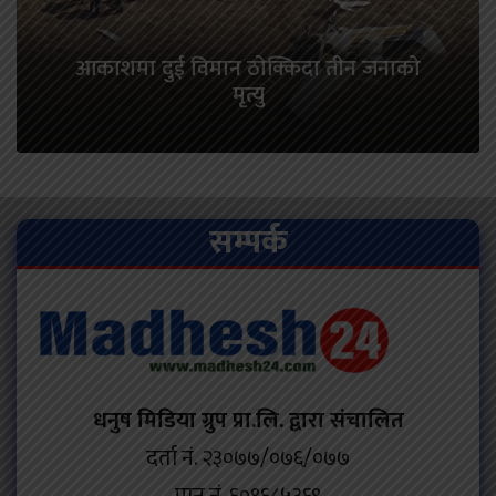
आकाशमा दुई विमान ठोक्किदा तीन जनाको
मृत्यु
सम्पर्क
धनुष मिडिया ग्रुप प्रा.लि. द्वारा संचालित
दर्ता नं. २३०७७/०७६/०७७
पान नं. ६०९६८५३६९