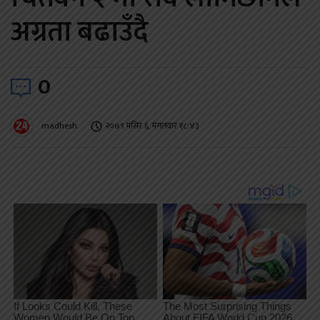
अग्रता बढाउँदै
0
madhesh
२०७९ मंसिर ६, मंगलवार १८:४३