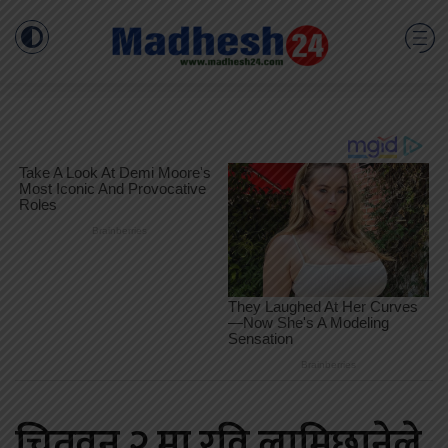
चितवन २ मा रवि लामिछानेले