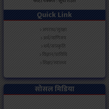
फोटो पत्रकार : सूर्या राउत
Quick Link
अपराध/सुरक्षा
अर्थ/वाणिजय
धर्म/सांस्कृति
विज्ञान/प्राविधि
शिक्षा/स्वास्थ्य
सोसल मिडिया