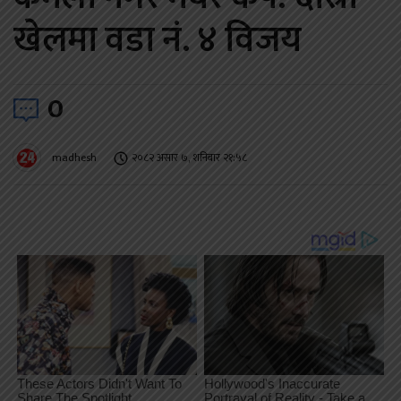
खेलमा वडा नं. ४ विजय
0
madhesh
२०८२ असार ७, शनिबार २१:५८