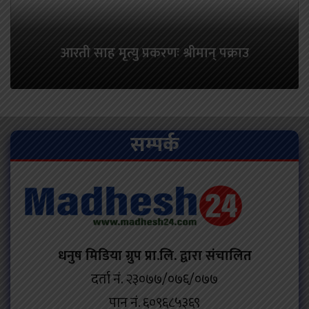
आरती साह मृत्यु प्रकरणः श्रीमान् पक्राउ
सम्पर्क
धनुष मिडिया ग्रुप प्रा.लि. द्वारा संचालित
दर्ता नं. २३०७७/०७६/०७७
पान नं. ६०९६८५३६९