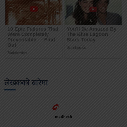
लेखकको बारेमा
madhesh