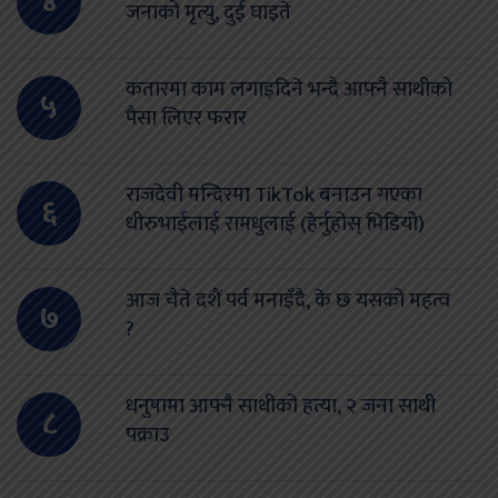
४
जनाको मृत्यु, दुई घाइते
कतारमा काम लगाइदिने भन्दै आफ्नै साथीको
५
पैसा लिएर फरार
राजदेवी मन्दिरमा TikTok बनाउन गएका
६
धीरुभाईलाई रामधुलाई (हेर्नुहोस् भिडियो)
आज चैते दशैं पर्व मनाइँदै, के छ यसको महत्व
७
?
धनुषामा आफ्नै साथीको हत्या, २ जना साथी
८
पक्राउ