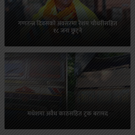
गणतन्त्र दिवसको अवसरमा रेशम चौधरीसहित
१८ जना छुट्ने
मधेशमा अवैध काठसहित ट्रक बरामद