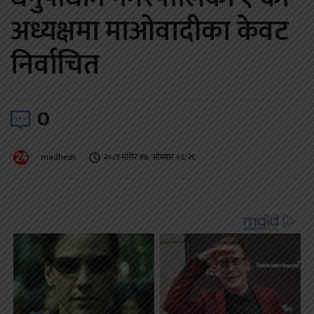
अध्यक्षमा माओवादीका केवट
निर्वाचित
0
madhesh
२०८१ मंसिर १७, सोमबार ०६:२६