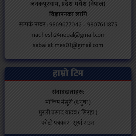
जनकपुरधाम, प्रदेश-मधेश (नेपाल)
विज्ञापनका लागि
सम्पर्क नम्बर : 9869677042 – 9807611875
madhesh24nepal@gmail.com
sabailatimes01@gmail.com
हाम्रो टिम
संवाददाताहरु:
मोकिम मंसुरी (धनुषा )
मुरली प्रसाद यादव ( सिरहा )
फोटो पत्रकार : सूर्या राउत