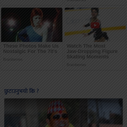
छुटाउनुभयो कि ?