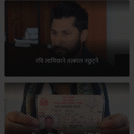
रवि लामिछाने तत्काल नछुट्ने