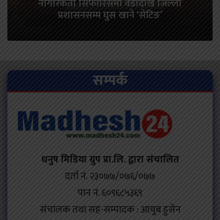
नागरिकता सिफारिसमा वडादेखि जिल्ला
प्रशासनसम्म घुस खाने ‘सेटिङ’
सम्पर्क
धनुष मिडिया ग्रुप प्रा.लि. द्वारा संचालित
दर्ता नं. २३०७७/०७६/०७७
पान नं. ६०९६८५३६९
संचालक तथा सह-सम्पादक : आयुब हुसेन