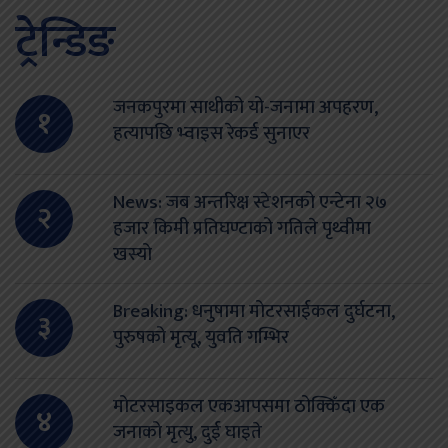
ट्रेन्डिङ
जनकपुरमा साथीको यो-जनामा अपहरण,
१
हत्यापछि भ्वाइस रेकर्ड सुनाएर
News: जब अन्तरिक्ष स्टेशनको एन्टेना २७
२
हजार किमी प्रतिघण्टाको गतिले पृथ्वीमा
खस्यो
Breaking: धनुषामा मोटरसाईकल दुर्घटना,
३
पुरुषको मृत्यू, युवति गम्भिर
मोटरसाइकल एकआपसमा ठोक्किँदा एक
४
जनाको मृत्यु, दुई घाइते