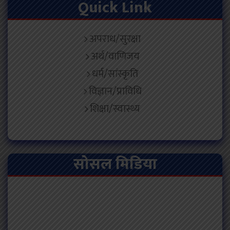
Quick Link
अपराध/सुरक्षा
अर्थ/वाणिजय
धर्म/सांस्कृति
विज्ञान/प्राविधि
शिक्षा/स्वास्थ्य
सोसल मिडिया