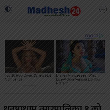
धनुषाधाम नगरपालिका १ को