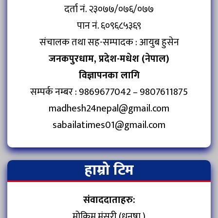
दर्ता नं. २३०७७/०७६/०७७
पान नं. ६०९६८५३६९
संचालक तथा सह-सम्पादक : आयुब हुसेन
जनकपुरधाम, प्रदेश-मधेश (नेपाल)
विज्ञापनका लागि
सम्पर्क नम्बर : 9869677042 – 9807611875
madhesh24nepal@gmail.com
sabailatimes01@gmail.com
हाम्रो टिम
संवाददाताहरु:
मोकिम मंसुरी (धनुषा )