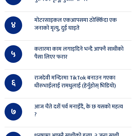
मोटरसाइकल एकआपसमा ठोक्किँदा एक
४
जनाको मृत्यु, दुई घाइते
कतारमा काम लगाइदिने भन्दै आफ्नै साथीको
५
पैसा लिएर फरार
राजदेवी मन्दिरमा TikTok बनाउन गएका
६
धीरुभाईलाई रामधुलाई (हेर्नुहोस् भिडियो)
आज चैते दशैं पर्व मनाइँदै, के छ यसको महत्व
७
?
धनुषामा आफ्नै साथीको हत्या, २ जना साथी