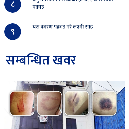
८
पक्राउ
यस कारण पक्राउ परे लक्ष्मी साह
९
सम्बन्धित खवर