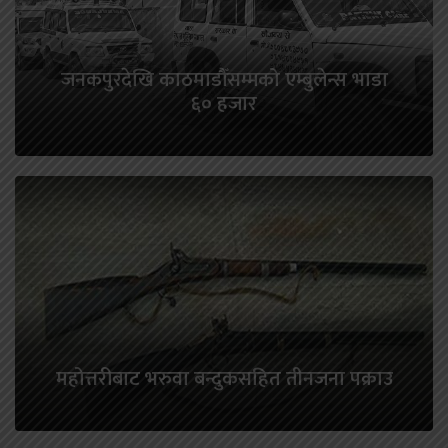
जनकपुरदेखि काठमाडौँसम्मको एम्बुलेन्स भाडा
६० हजार
महोत्तरीबाट भरुवा बन्दुकसहित तीनजना पक्राउ