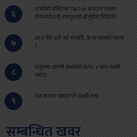
राजदेवी मन्दिरमा TikTok बनाउन गएका
६
धीरुभाईलाई रामधुलाई (हेर्नुहोस् भिडियो)
आज चैते दशैं पर्व मनाइँदै, के छ यसको महत्व
७
?
धनुषामा आफ्नै साथीको हत्या, २ जना साथी
८
पक्राउ
यस कारण पक्राउ परे लक्ष्मी साह
९
सम्बन्धित खवर