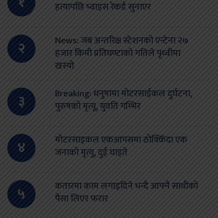
१
हत्यापछि भ्वाइस रेकर्ड सुनाएर
News: जब अन्तरिक्ष स्टेशनको एन्टेना २७
२
हजार किमी प्रतिघण्टाको गतिले पृथ्वीमा
खस्यो
Breaking: धनुषामा मोटरसाईकल दुर्घटना,
३
पुरुषको मृत्यू, युवति गम्भिर
मोटरसाइकल एकआपसमा ठोक्किँदा एक
४
जनाको मृत्यु, दुई घाइते
कतारमा काम लगाइदिने भन्दै आफ्नै साथीको
५
पैसा लिएर फरार