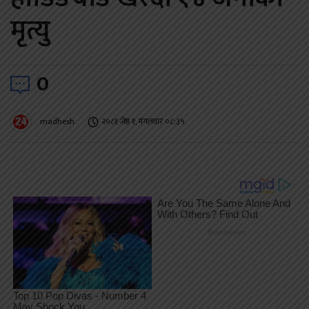
मृत्यु
0
madhesh
२०८१ जेष्ठ १, मंगलवार ०८:३५