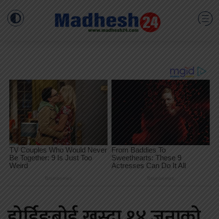
होर्डिङबोर्ड खस्दा १४ जनाको