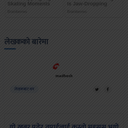
लेखकको बारेमा
madhesh
लेखकबाट थप
यो खबर पढेर तपाईलाई कस्तो महसुस भयो