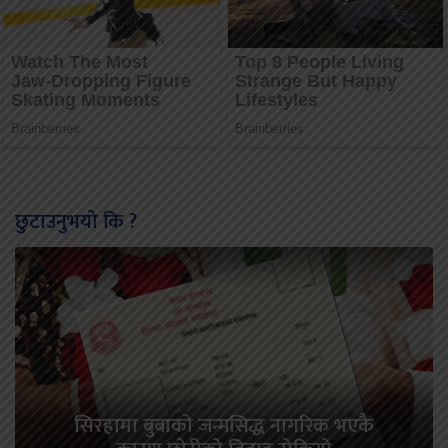
छुटाउनुभयो कि ?
सिरहामा बुबाको जन्मसिद्ध नागरिक भएकै