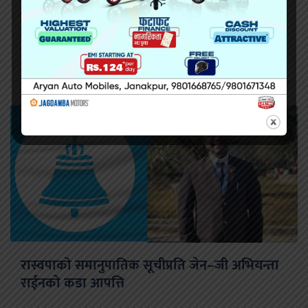
सिराहामा गोली प्रहार गरी हत्या
रास्वपाको समानुपातिक सूचीप्रति जेन–जी अभियन्ता
राईनको कडा आपत्ति