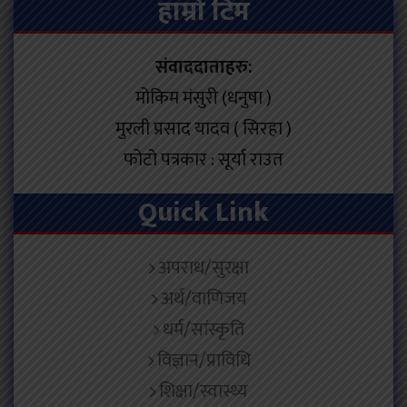
हाम्रो टिम
संवाददाताहरु:
मोकिम मंसुरी (धनुषा )
मुरली प्रसाद यादव ( सिरहा )
फोटो पत्रकार : सूर्या राउत
Quick Link
अपराध/सुरक्षा
अर्थ/वाणिजय
धर्म/सांस्कृति
विज्ञान/प्राविधि
शिक्षा/स्वास्थ्य