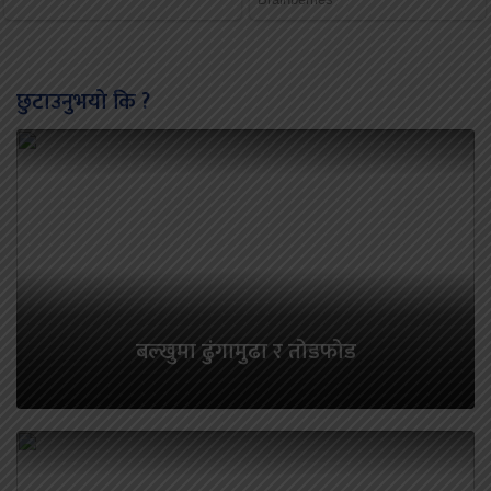
छुटाउनुभयो कि ?
बल्खुमा ढुंगामुढा र तोडफोड