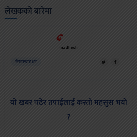
लेखकको बारेमा
madhesh
लेखकबाट थप
यो खबर पढेर तपाईलाई कस्तो महसुस भयो
?