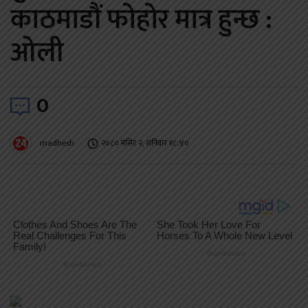
काठमाडौं फोहोर मात्र हुन्छ :
ओली
0
madhesh
२०८० मंसिर २, शनिबार १८:४०