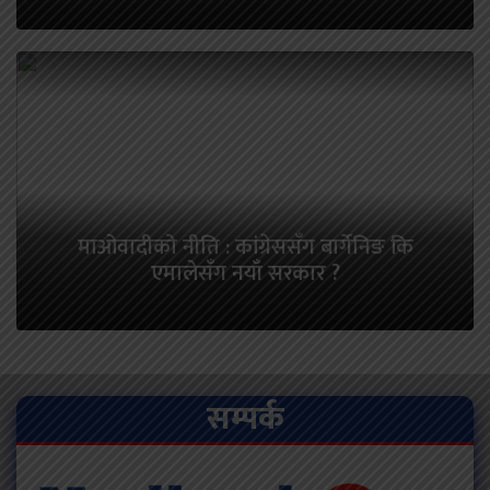
माओवादीको नीति : कांग्रेससँग बार्गेनिङ कि
एमालेसँग नयाँ सरकार ?
सम्पर्क