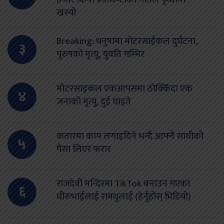
खस्यो
Breaking: धनुषामा मोटरसाईकल दुर्घटना,
३
पुरुषको मृत्यू, युवति गम्भिर
मोटरसाइकल एकआपसमा ठोक्किँदा एक
४
जनाको मृत्यु, दुई घाइते
कतारमा काम लगाइदिने भन्दै आफ्नै साथीको
५
पैसा लिएर फरार
राजदेवी मन्दिरमा TikTok बनाउन गएका
६
धीरुभाईलाई रामधुलाई (हेर्नुहोस् भिडियो)