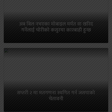
अब बिल नभएका मोबाइल मर्मत वा खरिद
गर्नेलाई चोरीको कसुरमा कारबाही हुन्छ
सप्तरी २ मा मतगणना स्थगित गर्न जसपाको
चेतावनी