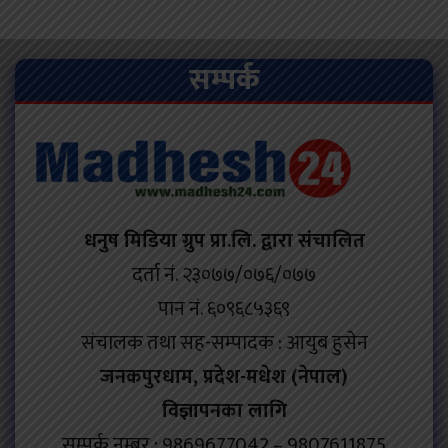
सम्पर्क
धनुष मिडिया ग्रुप प्रा.लि. द्वारा संचालित
दर्ता नं. २३०७७/०७६/०७७
पान नं. ६०९६८५३६९
संचालक तथा सह-सम्पादक : आयुब हुसेन
जनकपुरधाम, प्रदेश-मधेश (नेपाल)
विज्ञापनका लागि
सम्पर्क नम्बर : 9869677042 – 9807611875