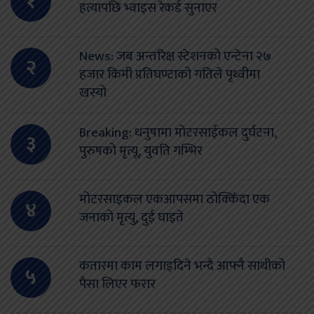
१
हत्यापछि भ्वाइस रेकर्ड सुनाएर
News: जब अन्तरिक्ष स्टेशनको एन्टेना २७
२
हजार किमी प्रतिघण्टाको गतिले पृथ्वीमा
खस्यो
Breaking: धनुषामा मोटरसाईकल दुर्घटना,
३
पुरुषको मृत्यू, युवति गम्भिर
मोटरसाइकल एकआपसमा ठोक्किँदा एक
४
जनाको मृत्यु, दुई घाइते
कतारमा काम लगाइदिने भन्दै आफ्नै साथीको
५
पैसा लिएर फरार