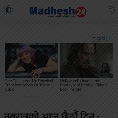
नवरात्रको आज छैठौँ दिन :