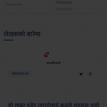
लेखकको बारेमा
madhesh
लेखकबाट थप
यो खबर पढेर तपाईलाई कस्तो महसुस भयो