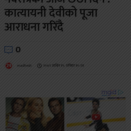
कात्यायनी देवीको पूजा
आराधना गरिँदै
0
madhesh
२०७९ आश्विन १५, शनिबार १०:२४