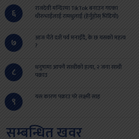
राजदेवी मन्दिरमा TikTok बनाउन गएका
६
धीरुभाईलाई रामधुलाई (हेर्नुहोस् भिडियो)
आज चैते दशैं पर्व मनाइँदै, के छ यसको महत्व
७
?
धनुषामा आफ्नै साथीको हत्या, २ जना साथी
८
पक्राउ
यस कारण पक्राउ परे लक्ष्मी साह
९
सम्बन्धित खवर