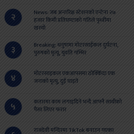
News: जब अन्तरिक्ष स्टेशनको एन्टेना २७
२
हजार किमी प्रतिघण्टाको गतिले पृथ्वीमा
खस्यो
Breaking: धनुषामा मोटरसाईकल दुर्घटना,
३
पुरुषको मृत्यू, युवति गम्भिर
मोटरसाइकल एकआपसमा ठोक्किँदा एक
४
जनाको मृत्यु, दुई घाइते
कतारमा काम लगाइदिने भन्दै आफ्नै साथीको
५
पैसा लिएर फरार
राजदेवी मन्दिरमा TikTok बनाउन गएका