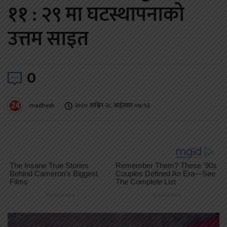
११ : २९ मा घटस्थापनाको
उत्तम साइत
0
madhesh
२०८० आश्विन २८, आईतवार ०७:५३