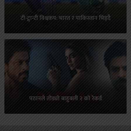
टी-ट्वान्टी विश्वकप: भारत र पाकिस्तान भिड्दै
पठानले तोड्यो बाहुबली २ को रेकर्ड