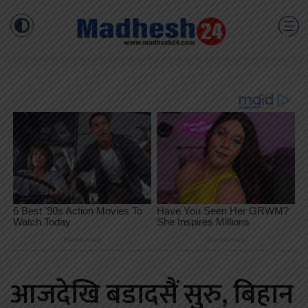
आजदेखि बडादसैं सुरु, बिहान