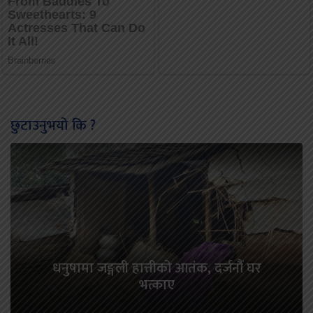
छुटाउनुभयो कि ?
धनुषामा जङ्गली हात्तीको आतंक, दर्जनौं घर
भत्काए