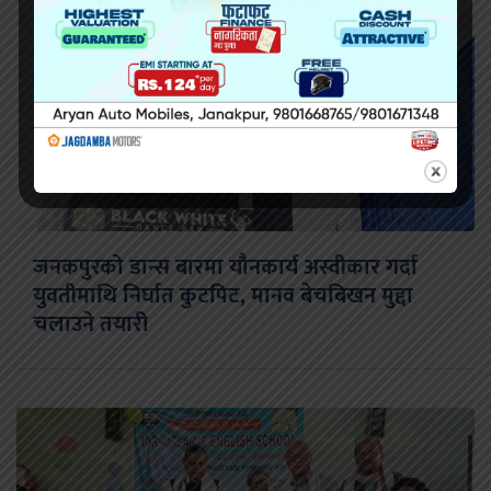
जनकपुरको डान्स बारमा यौनकार्य अस्वीकार गर्दा
युवतीमाथि निर्घात कुटपिट, मानव बेचबिखन मुद्दा
चलाउने तयारी