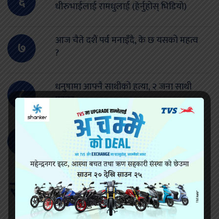
६
धीरुभाईलाई रामधुलाई (हेर्नुहोस् भिडियो)
आज चैते दशैं पर्व मनाइँदै, के छ यसको महत्व
७
?
धनुषामा आफ्नै साथीको हत्या, २ जना साथी
८
पक्राउ
यस कारण पक्राउ परे लक्ष्मी साह
९
सम्बन्धित खवर