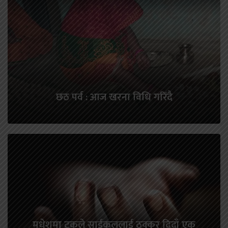
छठ पर्व : आज खरना विधि गरिँदै
मधेशमा ट्रकले साईकललाई ठक्कर दिदाँ एक