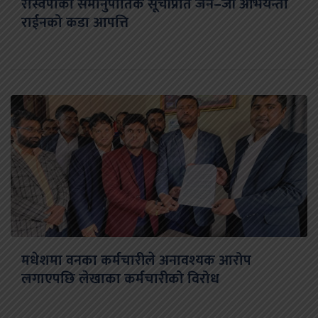
रास्वपाको समानुपातिक सूचीप्रति जेन–जी अभियन्ता
राईनको कडा आपत्ति
मधेशमा वनका कर्मचारीले अनावश्यक आरोप
लगाएपछि लेखाका कर्मचारीको विरोध