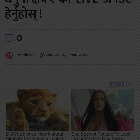
हेर्नुहोस् !
0
madhesh
२०७९ मंसिर ६, मंगलवार २१:०३