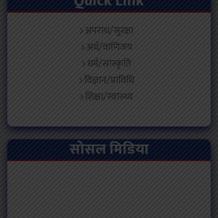
Quick Link
अपराध/सुरक्षा
अर्थ/वाणिजय
धर्म/सांस्कृति
विज्ञान/प्राविधि
शिक्षा/स्वास्थ्य
सोसल मिडिया