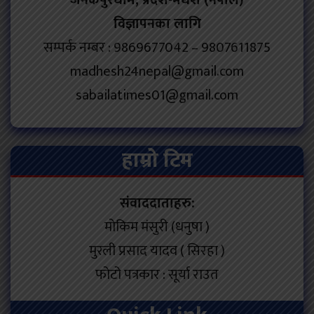
जनकपुरधाम, प्रदेश-मधेश (नेपाल)
विज्ञापनका लागि
सम्पर्क नम्बर : 9869677042 – 9807611875
madhesh24nepal@gmail.com
sabailatimes01@gmail.com
हाम्रो टिम
संवाददाताहरु:
मोकिम मंसुरी (धनुषा )
मुरली प्रसाद यादव ( सिरहा )
फोटो पत्रकार : सूर्या राउत