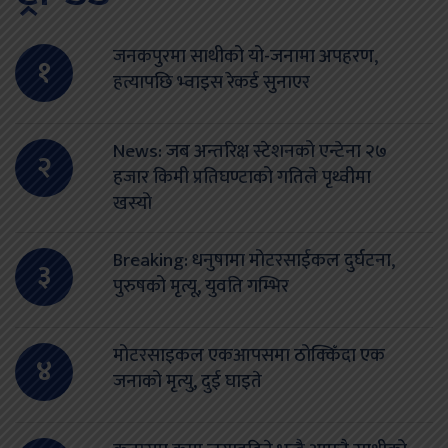
जनकपुरमा साथीको यो-जनामा अपहरण,
१
हत्यापछि भ्वाइस रेकर्ड सुनाएर
News: जब अन्तरिक्ष स्टेशनको एन्टेना २७
२
हजार किमी प्रतिघण्टाको गतिले पृथ्वीमा
खस्यो
Breaking: धनुषामा मोटरसाईकल दुर्घटना,
३
पुरुषको मृत्यू, युवति गम्भिर
मोटरसाइकल एकआपसमा ठोक्किँदा एक
४
जनाको मृत्यु, दुई घाइते