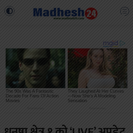
धनुषा क्षेत्र १ को ‘LIVE’ अपडेट