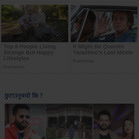
छुटाउनुभयो कि ?