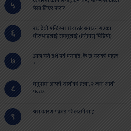
कतारमा काम लगाइदिने भन्दै आफ्नै साथीको
५
पैसा लिएर फरार
राजदेवी मन्दिरमा TikTok बनाउन गएका
६
धीरुभाईलाई रामधुलाई (हेर्नुहोस् भिडियो)
आज चैते दशैं पर्व मनाइँदै, के छ यसको महत्व
७
?
धनुषामा आफ्नै साथीको हत्या, २ जना साथी
८
पक्राउ
यस कारण पक्राउ परे लक्ष्मी साह
९