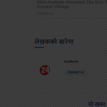
लेखकको बारेमा
madhesh
लेखकबाट थप
यो खबर 