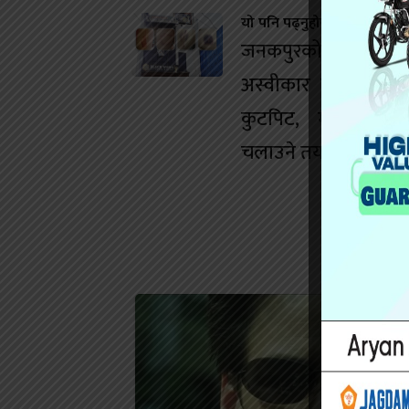
यो पनि पढ्नुहोस
जनकपुरको डान्स बारम
अस्वीकार गर्दा युवतीम
कुटपिट, मानव बेचबि
चलाउने तयारी