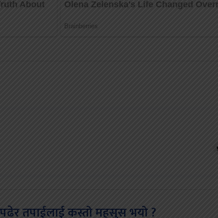
पढेर तपाईलाई कस्तो महसुस भयो ?