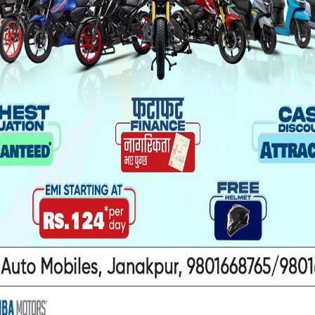
यो पनि पढ्नुहोस
ा यौनकार्य
सिरहा कारागारको अवस्थाबारे
ाथि निर्घात
राईनको गम्भीर प्रश्न
खन मुद्दा