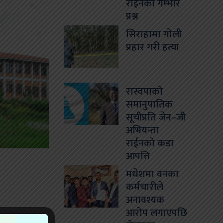
राईनको गम्भीर
प्रश्न
सिराहामा गोली
प्रहार गरी हत्या
रास्वपाको
समानुपातिक
सूचीप्रति जेन–जी
अभियन्ता
राईनको कडा
आपत्ति
मधेशमा वनका
कर्मचारीले
अनावश्यक
आरोप लगाएपछि