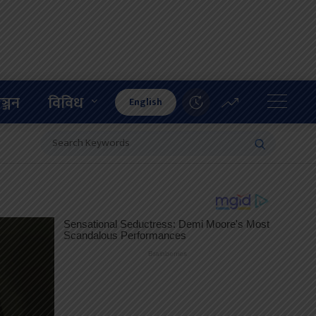
ञ्जन
विविध
English