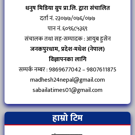
धनुष मिडिया ग्रुप प्रा.लि. द्वारा संचालित
दर्ता नं. २३०७७/०७६/०७७
पान नं. ६०९६८५३६९
संचालक तथा सह-सम्पादक : आयुब हुसेन
जनकपुरधाम, प्रदेश-मधेश (नेपाल)
विज्ञापनका लागि
सम्पर्क नम्बर : 9869677042 – 9807611875
madhesh24nepal@gmail.com
sabailatimes01@gmail.com
हाम्रो टिम