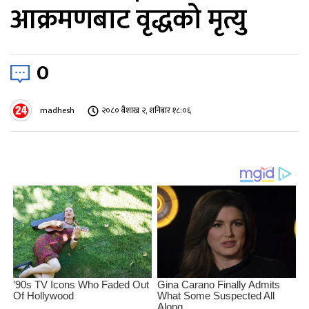
आक्रमणबाट वृद्धको मृत्यु
0
madhesh
२०८० बैशाख २, शनिबार १८:०६