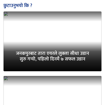
छुटाउनुभयो कि ?
जनकपुरबाट तारा एयरले लुक्ला सीधा उडान
सुरु गर्‍यो, पहिलो दिनमै ७ सफल उडान