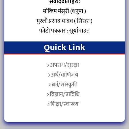
संवाददाताहरु:
मोकिम मंसुरी (धनुषा )
मुरली प्रसाद यादव ( सिरहा )
फोटो पत्रकार : सूर्या राउत
Quick Link
अपराध/सुरक्षा
अर्थ/वाणिजय
धर्म/सांस्कृति
विज्ञान/प्राविधि
शिक्षा/स्वास्थ्य