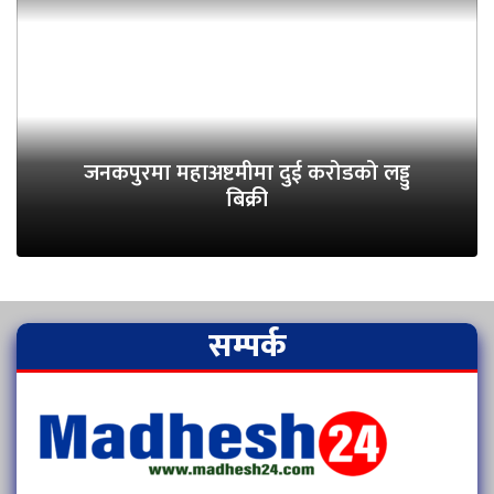
जनकपुरमा महाअष्टमीमा दुई करोडको लड्डु
बिक्री
सम्पर्क