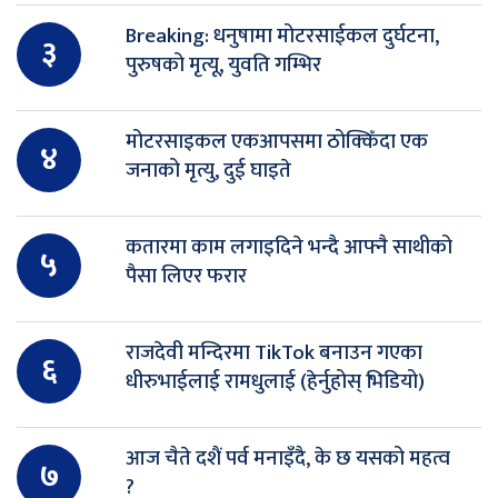
Breaking: धनुषामा मोटरसाईकल दुर्घटना,
३
पुरुषको मृत्यू, युवति गम्भिर
मोटरसाइकल एकआपसमा ठोक्किँदा एक
४
जनाको मृत्यु, दुई घाइते
कतारमा काम लगाइदिने भन्दै आफ्नै साथीको
५
पैसा लिएर फरार
राजदेवी मन्दिरमा TikTok बनाउन गएका
६
धीरुभाईलाई रामधुलाई (हेर्नुहोस् भिडियो)
आज चैते दशैं पर्व मनाइँदै, के छ यसको महत्व
७
?