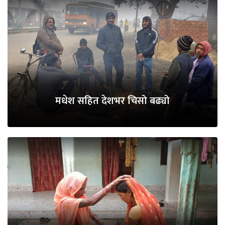
मधेश सहित देशभर चिसो बढ्यो