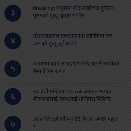
Breaking: धनुषामा मोटरसाईकल दुर्घटना,
३
पुरुषको मृत्यू, युवति गम्भिर
मोटरसाइकल एकआपसमा ठोक्किँदा एक
४
जनाको मृत्यु, दुई घाइते
कतारमा काम लगाइदिने भन्दै आफ्नै साथीको
५
पैसा लिएर फरार
राजदेवी मन्दिरमा TikTok बनाउन गएका
६
धीरुभाईलाई रामधुलाई (हेर्नुहोस् भिडियो)
आज चैते दशैं पर्व मनाइँदै, के छ यसको महत्व
७
?