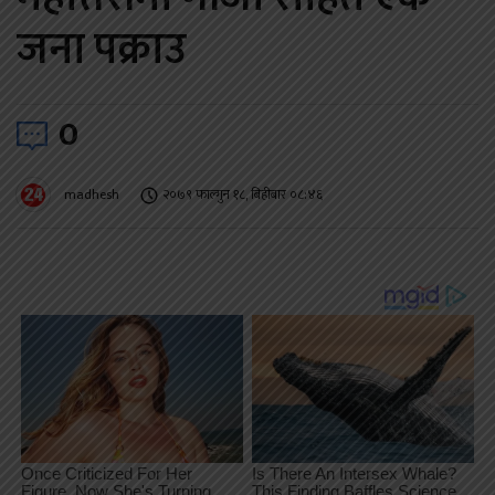
जना पक्राउ
0
madhesh
२०७९ फाल्गुन १८, बिहीबार ०८:४६