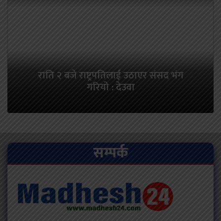
राति २ बजे राष्ट्रपतिलाई उठाएर संसद भंग
गरियो : देउवा
सम्पर्क