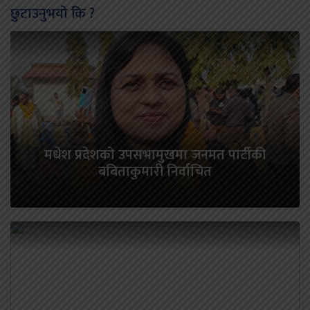
छुटाउनुभयो कि ?
मधेश प्रदेशको उपसभामुखमा जनमत पार्टीकी
बबिताकुमारी निर्वाचित