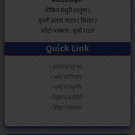
संवाददाताहरु:
मोकिम मंसुरी (धनुषा )
मुरली प्रसाद यादव ( सिरहा )
फोटो पत्रकार : सूर्या राउत
Quick Link
अपराध/सुरक्षा
अर्थ/वाणिजय
धर्म/सांस्कृति
विज्ञान/प्राविधि
शिक्षा/स्वास्थ्य