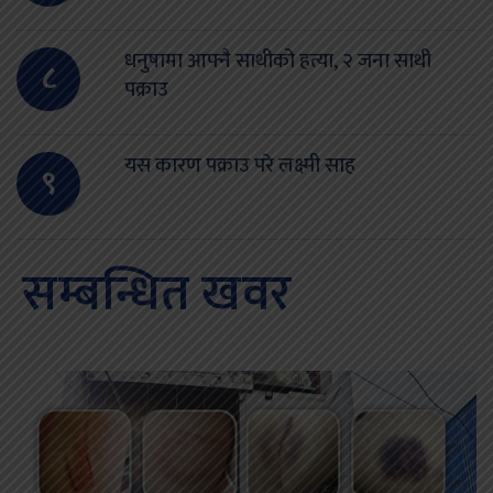
धनुषामा आफ्नै साथीको हत्या, २ जना साथी
८
पक्राउ
यस कारण पक्राउ परे लक्ष्मी साह
९
सम्बन्धित खवर