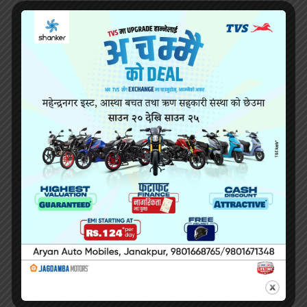
नागढुंगा पहिरोमा एउटै गाडीका १४ यात्रु ज्यान गुमाए