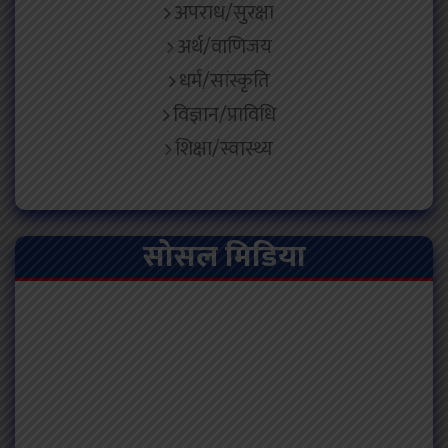
अपराध/सुरक्षा
अर्थ/वाणिजय
धर्म/सांस्कृति
विज्ञान/प्राविधि
शिक्षा/स्वास्थ्य
सोसल मिडिया