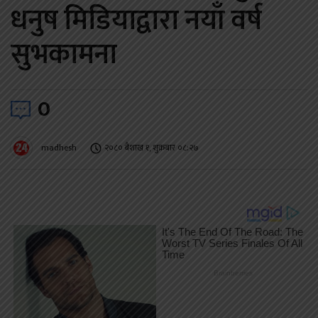
धनुष मिडियाद्वारा नयाँ वर्ष
सुभकामना
0
madhesh
२०८० बैशाख १, शुक्रबार ०८:२७