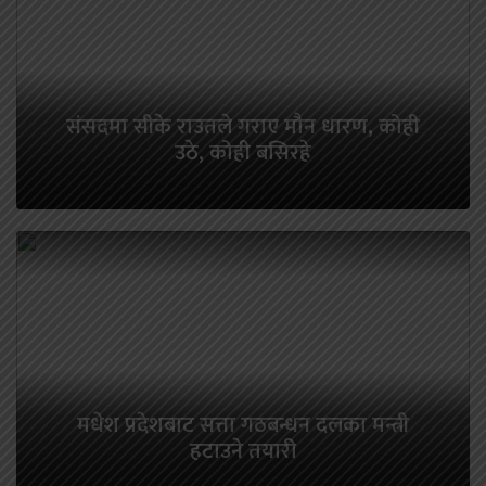
संसदमा सीके राउतले गराए मौन धारण, कोही
उठे, कोही बसिरहे
मधेश प्रदेशबाट सत्ता गठबन्धन दलका मन्त्री
हटाउने तयारी