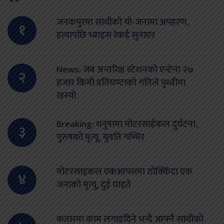
जनकपुरमा साथीको यो-जनामा अपहरण,
१
हत्यापछि भ्वाइस रेकर्ड सुनाएर
News: जब अन्तरिक्ष स्टेशनको एन्टेना २७
२
हजार किमी प्रतिघण्टाको गतिले पृथ्वीमा
खस्यो
Breaking: धनुषामा मोटरसाईकल दुर्घटना,
३
पुरुषको मृत्यू, युवति गम्भिर
मोटरसाइकल एकआपसमा ठोक्किँदा एक
४
जनाको मृत्यु, दुई घाइते
कतारमा काम लगाइदिने भन्दै आफ्नै साथीको