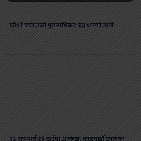
कोशी ब्यारेजको पुलमाथिबाट बग्न थाल्यो पानी
२३ राजमार्ग ६३ ठाउँमा अवरूद्ध, काठमाडौँ उपत्यका