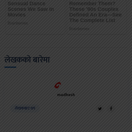
लेखकको बारेमा
madhesh
लेखकबाट थप