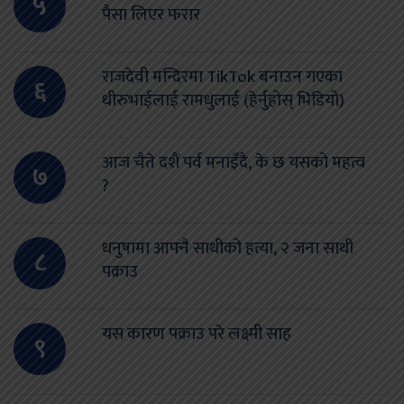
५
पैसा लिएर फरार
राजदेवी मन्दिरमा TikTok बनाउन गएका
६
धीरुभाईलाई रामधुलाई (हेर्नुहोस् भिडियो)
आज चैते दशैं पर्व मनाइँदै, के छ यसको महत्व
७
?
धनुषामा आफ्नै साथीको हत्या, २ जना साथी
८
पक्राउ
यस कारण पक्राउ परे लक्ष्मी साह
९