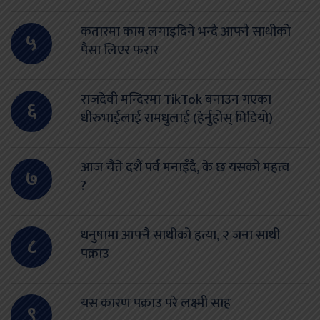
कतारमा काम लगाइदिने भन्दै आफ्नै साथीको
५
पैसा लिएर फरार
राजदेवी मन्दिरमा TikTok बनाउन गएका
६
धीरुभाईलाई रामधुलाई (हेर्नुहोस् भिडियो)
आज चैते दशैं पर्व मनाइँदै, के छ यसको महत्व
७
?
धनुषामा आफ्नै साथीको हत्या, २ जना साथी
८
पक्राउ
यस कारण पक्राउ परे लक्ष्मी साह
९