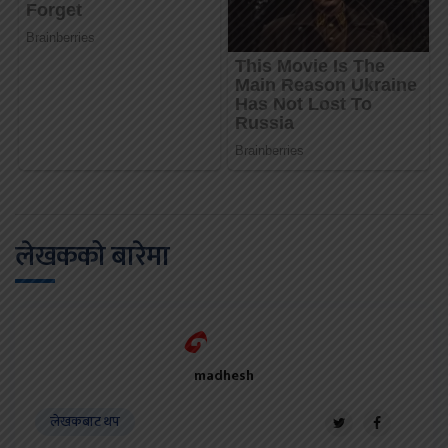
लेखकको बारेमा
madhesh
लेखकबाट थप