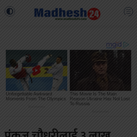
पंकज चौधरीलाई ३ लाख