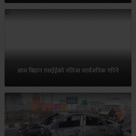
आज बिहान एसईईको नतिजा सार्वजनिक गरिने