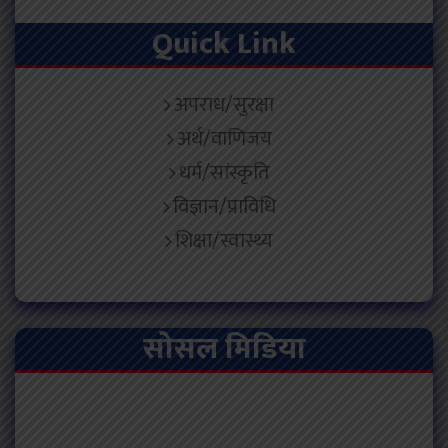
Quick Link
अपराध/सुरक्षा
अर्थ/वाणिजय
धर्म/सांस्कृति
विज्ञान/प्राविधि
शिक्षा/स्वास्थ्य
सोसल मिडिया