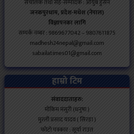
संचालक तथा सह-सम्पादक : आयुब हुसेन
जनकपुरधाम, प्रदेश-मधेश (नेपाल)
विज्ञापनका लागि
सम्पर्क नम्बर : 9869677042 – 9807611875
madhesh24nepal@gmail.com
sabailatimes01@gmail.com
हाम्रो टिम
संवाददाताहरु:
मोकिम मंसुरी (धनुषा )
मुरली प्रसाद यादव ( सिरहा )
फोटो पत्रकार : सूर्या राउत