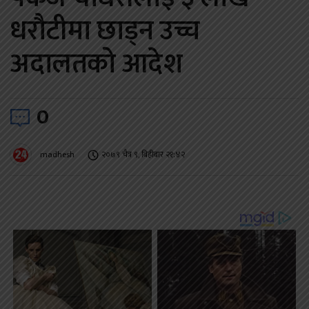
धरौटीमा छाड्न उच्च
अदालतको आदेश
0
madhesh
२०७९ चैत्र ९, बिहीबार २१:४२