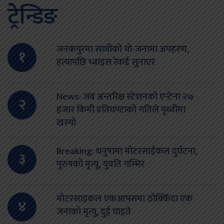
ट्रेन्डिङ
जनकपुरमा साथीको यो-जनामा अपहरण,
१
हत्यापछि भ्वाइस रेकर्ड सुनाएर
News: जब अन्तरिक्ष स्टेशनको एन्टेना २७
२
हजार किमी प्रतिघण्टाको गतिले पृथ्वीमा
खस्यो
Breaking: धनुषामा मोटरसाईकल दुर्घटना,
३
पुरुषको मृत्यू, युवति गम्भिर
मोटरसाइकल एकआपसमा ठोक्किँदा एक
४
जनाको मृत्यु, दुई घाइते