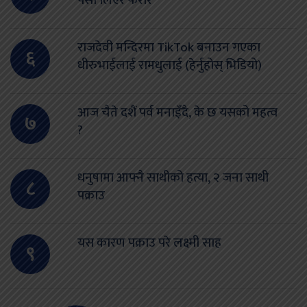
पैसा लिएर फरार
राजदेवी मन्दिरमा TikTok बनाउन गएका
६
धीरुभाईलाई रामधुलाई (हेर्नुहोस् भिडियो)
आज चैते दशैं पर्व मनाइँदै, के छ यसको महत्व
७
?
धनुषामा आफ्नै साथीको हत्या, २ जना साथी
८
पक्राउ
यस कारण पक्राउ परे लक्ष्मी साह
९