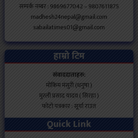
सम्पर्क नम्बर : 9869677042 – 9807611875
madhesh24nepal@gmail.com
sabailatimes01@gmail.com
हाम्रो टिम
संवाददाताहरु:
मोकिम मंसुरी (धनुषा )
मुरली प्रसाद यादव ( सिरहा )
फोटो पत्रकार : सूर्या राउत
Quick Link