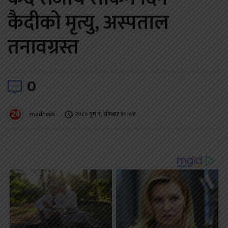
कैदीको मृत्यु, अस्पताल
तनावग्रस्त
0
madhesh
२०८० पुष ९, सोमबार १०:०४