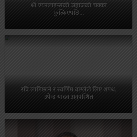
श्री एयरलाइन्सको जहाजको चक्का
फुत्किएपछि…
रवि लामिछाने र स्वर्णिम वाग्लेले लिए शपथ,
उपेन्द्र यादव अनुपस्थित