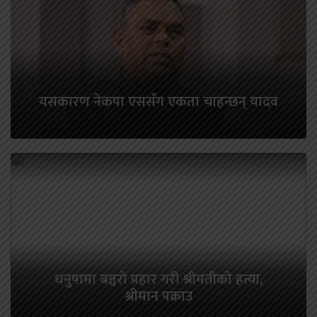
यसकारण नेकपा एससँग एकता चाहन्छन् यादव
धनुषामा बञ्चरो प्रहार गरी श्रीमतीको हत्या,
श्रीमान पक्राउ