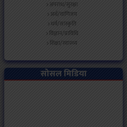
अपराध/सुरक्षा
अर्थ/वाणिजय
धर्म/सांस्कृति
विज्ञान/प्राविधि
शिक्षा/स्वास्थ्य
सोसल मिडिया