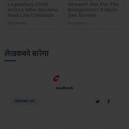
लेखकको बारेमा
madhesh
लेखकबाट थप