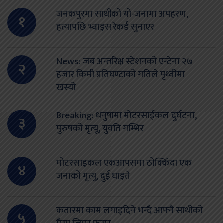
जनकपुरमा साथीको यो-जनामा अपहरण,
१
हत्यापछि भ्वाइस रेकर्ड सुनाएर
News: जब अन्तरिक्ष स्टेशनको एन्टेना २७
२
हजार किमी प्रतिघण्टाको गतिले पृथ्वीमा
खस्यो
Breaking: धनुषामा मोटरसाईकल दुर्घटना,
३
पुरुषको मृत्यू, युवति गम्भिर
मोटरसाइकल एकआपसमा ठोक्किँदा एक
४
जनाको मृत्यु, दुई घाइते
कतारमा काम लगाइदिने भन्दै आफ्नै साथीको
५