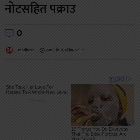
नोटसहित पक्राउ
0
madhesh
२०७९ चैत्र ४, शनिबार ०८:४९