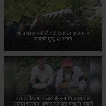
भोज खाएर फर्किँदै गर्दा ट्याक्टर दुर्घटना, २
जनाको मृत्यु, २८ घाइते
धरान: गौहत्याका आरोपीहरूमाथि अनुसन्धान
अन्तिम चरणमा, पक्राउ गरी मुद्दा चलाउने तयारी