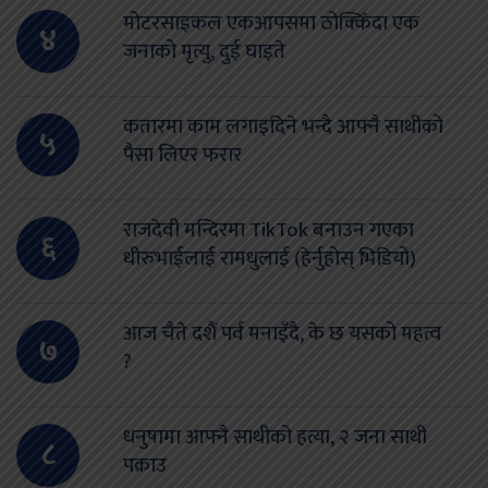
मोटरसाइकल एकआपसमा ठोक्किँदा एक
४
जनाको मृत्यु, दुई घाइते
कतारमा काम लगाइदिने भन्दै आफ्नै साथीको
५
पैसा लिएर फरार
राजदेवी मन्दिरमा TikTok बनाउन गएका
६
धीरुभाईलाई रामधुलाई (हेर्नुहोस् भिडियो)
आज चैते दशैं पर्व मनाइँदै, के छ यसको महत्व
७
?
धनुषामा आफ्नै साथीको हत्या, २ जना साथी
८
पक्राउ