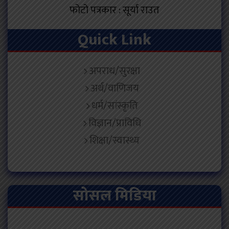
फोटो पत्रकार : सूर्या राउत
Quick Link
अपराध/सुरक्षा
अर्थ/वाणिजय
धर्म/सांस्कृति
विज्ञान/प्राविधि
शिक्षा/स्वास्थ्य
सोसल मिडिया