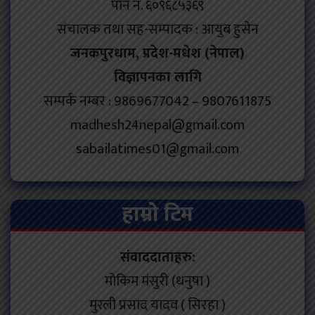
पान नं. ६०९६८५३६९
संचालक तथा सह-सम्पादक : आयुब हुसेन
जनकपुरधाम, प्रदेश-मधेश (नेपाल)
विज्ञापनका लागि
सम्पर्क नम्बर : 9869677042 – 9807611875
madhesh24nepal@gmail.com
sabailatimes01@gmail.com
हाम्रो टिम
संवाददाताहरु:
मोकिम मंसुरी (धनुषा )
मुरली प्रसाद यादव ( सिरहा )