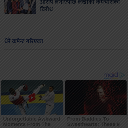
आरोप लगाएपछि लेखाका कर्मचारीको
विरोध
धेरै कमेन्ट गरिएका