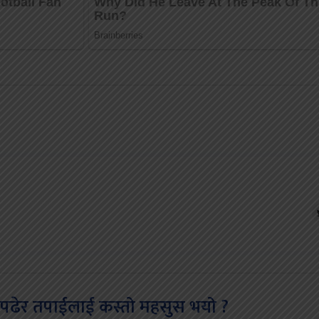
पढेर तपाईलाई कस्तो महसुस भयो ?