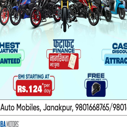
यो पनि पढ्नुहोस
ा यौनकार्य
सिरहा कारागारको अवस्थाबारे
ाथि निर्घात
राईनको गम्भीर प्रश्न
खन मुद्दा