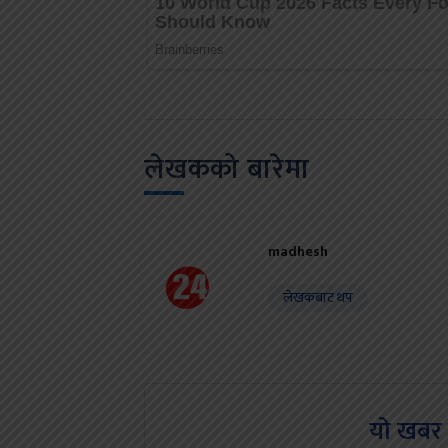
लेखकको बारेमा
madhesh
लेखकबाट थप
यो खबर 