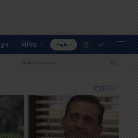
ञ्जन
विविध
English