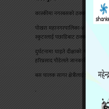
कास्कीमा नगरबसको ठक्करबाट स्कुटर 
पोखरा महानगरपालिका-४ चिप्लेढुङ्गामा
स्कुटरलाई पछाडिबाट ठक्कर दिँदा स्कुट
दुर्घटनामा घाइते दीक्षाको गण्डकी अस्
हरिप्रसाद पौडेलले जानकारी दिए ।
बस चालक सागर क्षेत्रीलाई प्रहरीले पक्र
.