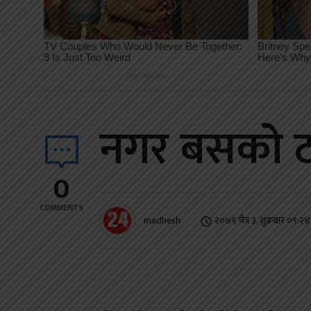
नगर बसको ठक
0
COMMENTS
madhesh
२०७९ चैत्र ३, शुक्रबार ०९:२४