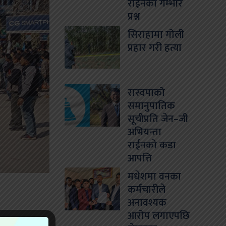
राईनको गम्भीर
प्रश्न
सिराहामा गोली
प्रहार गरी हत्या
रास्वपाको
समानुपातिक
सूचीप्रति जेन–जी
अभियन्ता
राईनको कडा
आपत्ति
मधेशमा वनका
कर्मचारीले
अनावश्यक
आरोप लगाएपछि