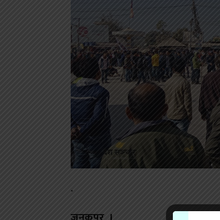
.
जनकपुर ।