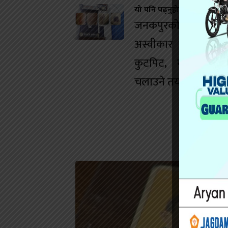
यो पनि पढ्नुहोस
जनकपुरको डान्स बारम
अस्वीकार गर्दा युवतीम
कुटपिट, मानव बेचबि
चलाउने तयारी