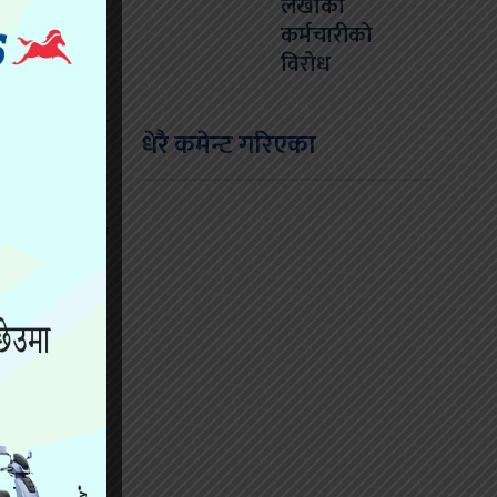
लेखाका
कर्मचारीको
विरोध
९९८९ नम्बरको
धेरै कमेन्ट गरिएका
को हो ।
ा इन्सपेक्टर