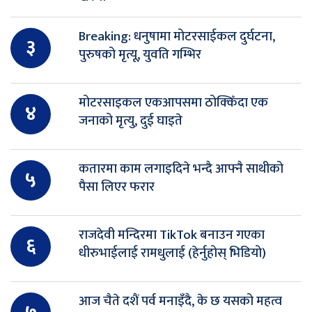
Breaking: धनुषामा मोटरसाईकल दुर्घटना,
३
पुरुषको मृत्यू, युवति गम्भिर
मोटरसाइकल एकआपसमा ठोक्किँदा एक
४
जनाको मृत्यु, दुई घाइते
कतारमा काम लगाइदिने भन्दै आफ्नै साथीको
५
पैसा लिएर फरार
राजदेवी मन्दिरमा TikTok बनाउन गएका
६
धीरुभाईलाई रामधुलाई (हेर्नुहोस् भिडियो)
आज चैते दशैं पर्व मनाइँदै, के छ यसको महत्व