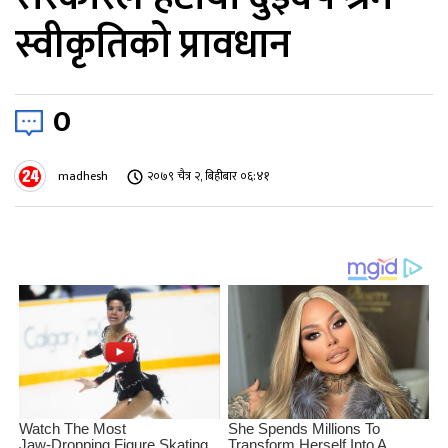
स्वीकृतिको प्रावधान
0
madhesh
२०७९ चैत्र २, बिहीबार ०६:४१