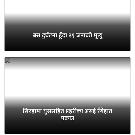
बस दुर्घटना हुँदा ३९ जनाको मृत्यु
सिरहामा घुससहित प्रहरीका असई रँगेहात
पक्राउ