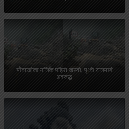
मौवाखोला नजिकै पहिरो खस्यो, पृथ्वी राजमार्ग
अवरुद्ध