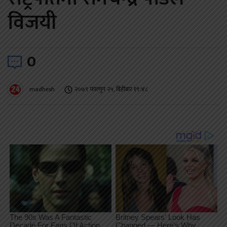
विजयी
0
madhesh
२०७९ फाल्गुन २५, बिहीबार १९:४८