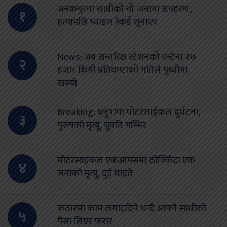
जनकपुरमा साथीको यो-जनामा अपहरण,
१
हत्यापछि भ्वाइस रेकर्ड सुनाएर
News: जब अन्तरिक्ष स्टेशनको एन्टेना २७
२
हजार किमी प्रतिघण्टाको गतिले पृथ्वीमा
खस्यो
Breaking: धनुषामा मोटरसाईकल दुर्घटना,
३
पुरुषको मृत्यू, युवति गम्भिर
मोटरसाइकल एकआपसमा ठोक्किँदा एक
४
जनाको मृत्यु, दुई घाइते
कतारमा काम लगाइदिने भन्दै आफ्नै साथीको
५
पैसा लिएर फरार