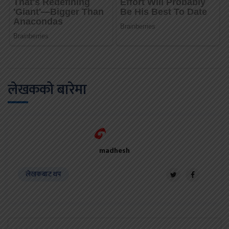
लेखकको बारेमा
madhesh
लेखकबाट थप