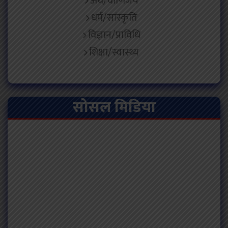
अर्थ/वाणिजय
धर्म/सांस्कृति
विज्ञान/प्राविधि
शिक्षा/स्वास्थ्य
सोसल मिडिया