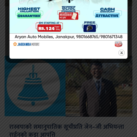
सिराहामा गोली प्रहार गरी हत्या
रास्वपाको समानुपातिक सूचीप्रति जेन–जी अभियन्ता
राईनको कडा आपत्ति