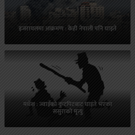
इजरायलमा आक्रमण : केही नेपाली पनि घाइते
मधेश : ज्वाइँको कुटपिटबाट घाइते भएका
ससुराको मृत्यु