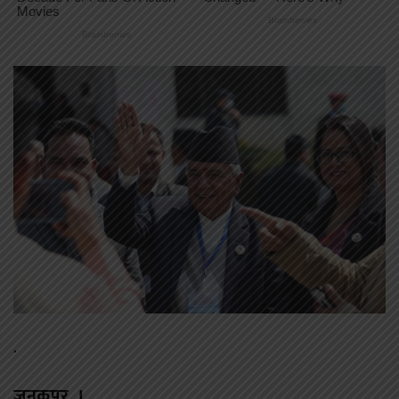
.
जनकपुर ।