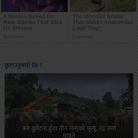
छुटाउनुभयो कि ?
बस दुर्घटना हुँदा तीन जनाको मृत्यु‚ २३ जना
घाइते