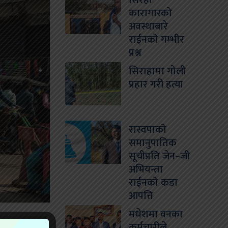
सिरहा
कारागारको
अवस्थाबारे
राईनको गम्भीर
प्रश्न
सिराहामा गोली
प्रहार गरी हत्या
रास्वपाको
समानुपातिक
सूचीप्रति जेन–जी
अभियन्ता
राईनको कडा
आपत्ति
मधेशमा वनका
कर्मचारीले