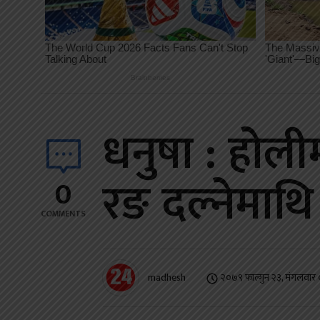
धनुषा : होल
रङ दल्नेमाथि
0
COMMENTS
madhesh
२०७९ फाल्गुन २३, मंगलवार