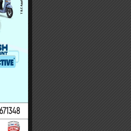
ाममा होहल्ला
 उनले बताए ।
चलाएको जस्ता
त्रमा होलीका
की परिक्रमा