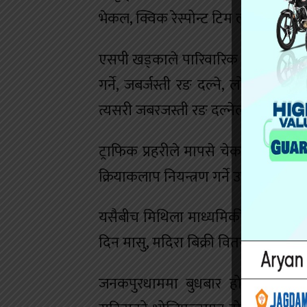
भेकल, क्विक रेस्पोन्ट टिम लगायतको 
एसपी खड्काले पारिवारिक हिसावमा होल
गर्ने, जबर्जस्ती रङ दल्ने, लोला हान्न
त्यसरी जबरजस्ती रङ दल्नेलाई अभद्र व्
ट्राफिक प्रहरीले मापसे चेक गर्ने, 
क्रियाकलाप नियन्त्रण गर्ने उनले बताए ।
यसैबीच मिथिला माध्यमिकी परिक्रमालाई 
दिन मासु, मदिरा बिक्री वितरणमा पूर्णरु
जनकपुरधाममा बुधबार होली मनाइनेछ