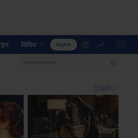
ञ्जन
विविध
English