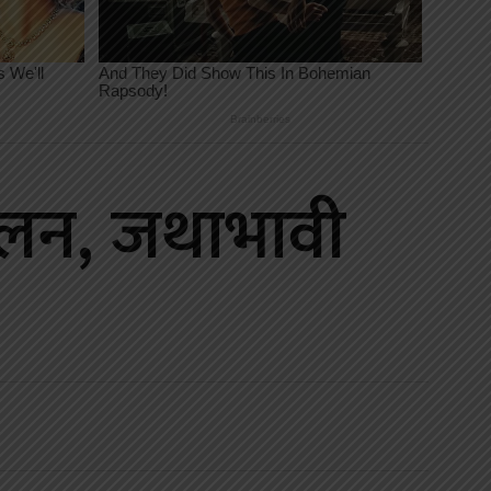
चालन, जथाभावी