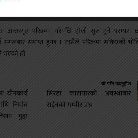
रम्परा छ । त्यही परम्पराअनुसार एक दिन ढिलो गरी यहाँ
ा अन्तरगृह परिक्रमा गरेपछि होली सुरु हुने परम्परा
ई मंगलबार समाप्त हुन्छ । त्यसैले परिक्रमा सकिएको भोलि
ने भएको हो ।
यो पनि पढ्नुहोस
ा यौनकार्य
सिरहा कारागारको अवस्थाबारे
ाथि निर्घात
राईनको गम्भीर प्रश्न
खन मुद्दा