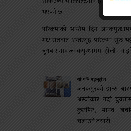
सकिएको भोलिपल्टमात्र होली मनाउने प
भएको छ ।
परिक्रमाको अन्तिम दिन जनकपुरधामम
मध्यरातबाट अन्तरगृह परिक्रमा सुरु भ
बुधबार मात्र जनकपुरधाममा होली मनाइ
यो पनि पढ्नुहोस
जनकपुरको डान्स बारम
अस्वीकार गर्दा युवतीम
कुटपिट, मानव बेचबि
चलाउने तयारी