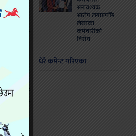
अनावश्यक
आरोप लगाएपछि
लेखाका
कर्मचारीको
रहरी परिचालन
विरोध
धेरै कमेन्ट गरिएका
्रहरी परिचालन
परिचालन गर्न
्च सतर्कतामा
कन्ट्रोल रूम