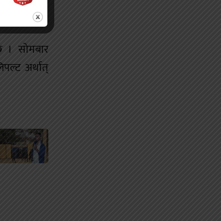
 होली मनाइने
 छ । सोमबार
पल्ट अर्थात्