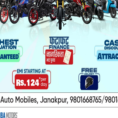
टिम पनि परिचालन हुने उनको भनाइ छ ।
ी पर्व मनाउन सबैमा अनुरोधसमेत गरेका छन् । होलीको न
े जस्ता क्रियाकलाप गरिए नियन्त्रणमा लिएर कारबा​ही गरिने
यवहारमा मुद्दा चलाइने उनको भनाइ छ ।
ट्राफिक नियमविपरीत सवारी चलाएको हेलमेट नलगाई सवारी 
मध्यनजर गर्दै धनुषा सुरक्षा समितिले जनकपुरधाम नगर क्षे
पले निषेध गरेको छ ।
 । जनकपुरधाममा १५ दिनसम्म चल्ने मिथिला माध्यमि