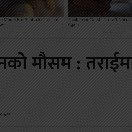
िनको मौसम : तराईमा
 ०७:२२