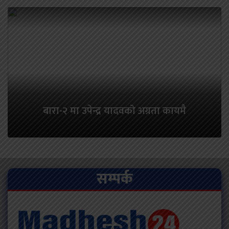
बारा-२ मा उपेन्द्र यादवको अग्रता कायमै
सम्पर्क