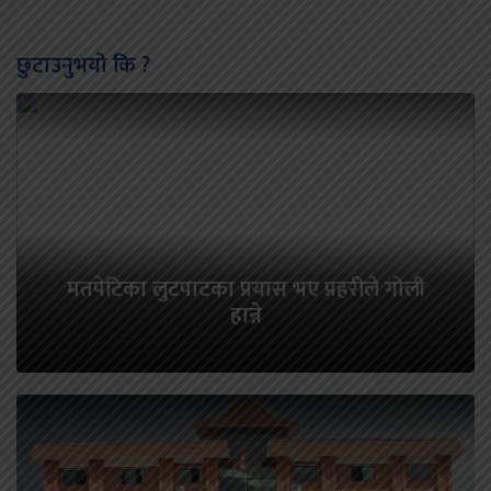
छुटाउनुभयो कि ?
मतपेटिका लुटपाटका प्रयास भए प्रहरीले गोली
हान्ने