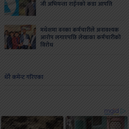
जी अभियन्ता राईनको कडा आपत्ति
मधेशमा वनका कर्मचारीले अनावश्यक
आरोप लगाएपछि लेखाका कर्मचारीको
विरोध
धेरै कमेन्ट गरिएका