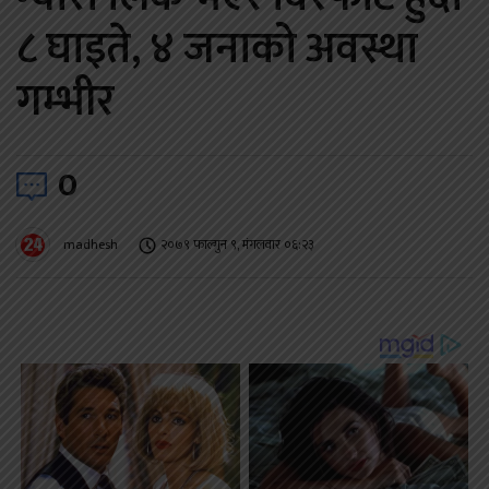
८ घाइते, ४ जनाको अवस्था
गम्भीर
0
madhesh
२०७९ फाल्गुन ९, मंगलवार ०६:२३