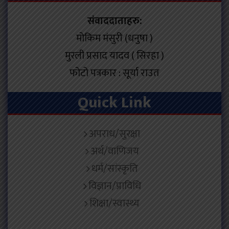
संवाददाताहरु:
मोकिम मंसुरी (धनुषा )
मुरली प्रसाद यादव ( सिरहा )
फोटो पत्रकार : सूर्या राउत
Quick Link
अपराध/सुरक्षा
अर्थ/वाणिजय
धर्म/सांस्कृति
विज्ञान/प्राविधि
शिक्षा/स्वास्थ्य