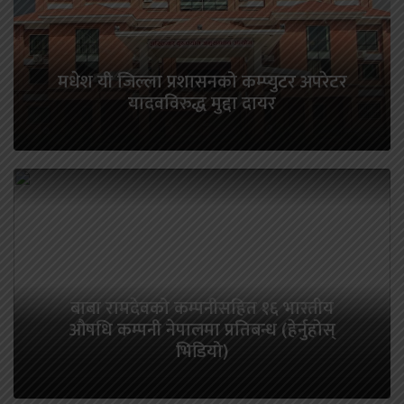
मधेश यी जिल्ला प्रशासनको कम्प्युटर अपरेटर
यादवविरुद्ध मुद्दा दायर
बाबा रामदेवको कम्पनीसहित १६ भारतीय
औषधि कम्पनी नेपालमा प्रतिबन्ध (हेर्नुहोस्
भिडियो)