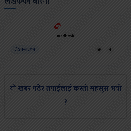
लेखकको बारेमा
madhesh
लेखकबाट थप
यो खबर पढेर तपाईलाई कस्तो महसुस भयो
?