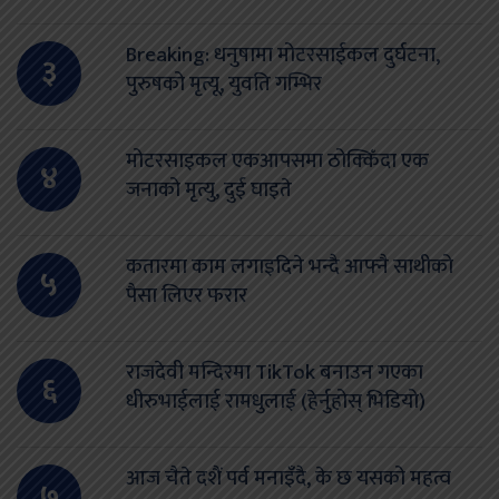
Breaking: धनुषामा मोटरसाईकल दुर्घटना,
३
पुरुषको मृत्यू, युवति गम्भिर
मोटरसाइकल एकआपसमा ठोक्किँदा एक
४
जनाको मृत्यु, दुई घाइते
कतारमा काम लगाइदिने भन्दै आफ्नै साथीको
५
पैसा लिएर फरार
राजदेवी मन्दिरमा TikTok बनाउन गएका
६
धीरुभाईलाई रामधुलाई (हेर्नुहोस् भिडियो)
आज चैते दशैं पर्व मनाइँदै, के छ यसको महत्व
७