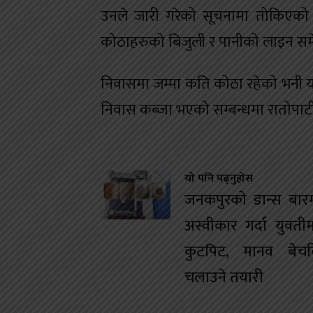
उनले जारी गरेको सूचनामा तोकिएको म
कोठाहरुको बिजुली र पानीको लाइन समेत
निवासमा जम्मा कति कोठा रहेको भनी 
निवास कब्जा भएको सम्बन्धमा रातोपाट
यो पनि पढ्नुहोस
जनकपुरको डान्स बारम
अस्वीकार गर्दा युवतीम
कुटपिट, मानव बेचबि
चलाउने तयारी