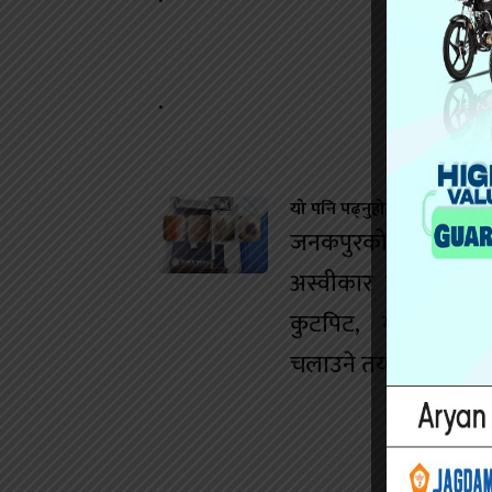
.
यो पनि पढ्नुहोस
जनकपुरको डान्स बारम
अस्वीकार गर्दा युवतीम
कुटपिट, मानव बेचबि
चलाउने तयारी