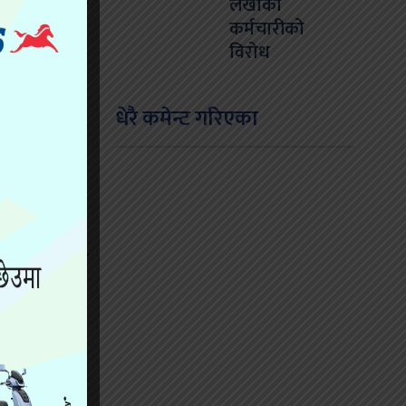
लेखाका
 मृत भेटिएका
कर्मचारीको
विरोध
धेरै कमेन्ट गरिएका
हरीले जनाएको