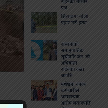
राईनको गम्भीर
प्रश्न
सिराहामा गोली
प्रहार गरी हत्या
रास्वपाको
समानुपातिक
सूचीप्रति जेन–जी
अभियन्ता
राईनको कडा
आपत्ति
मधेशमा वनका
कर्मचारीले
अनावश्यक
आरोप लगाएपछि