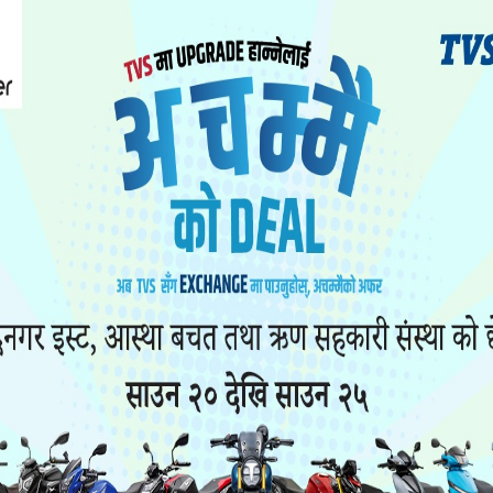
स्थित इत्राम खोला पुलमा एक युवक झु-न्डिएको अवस्थामा
 का २४ वर्षका मिलन बुमी रहेको प्रहरीले जनाएको छ।
िए। यो घटनाका बारेमा थप अनुसन्धान भइरहेको सुर्खेत प्र