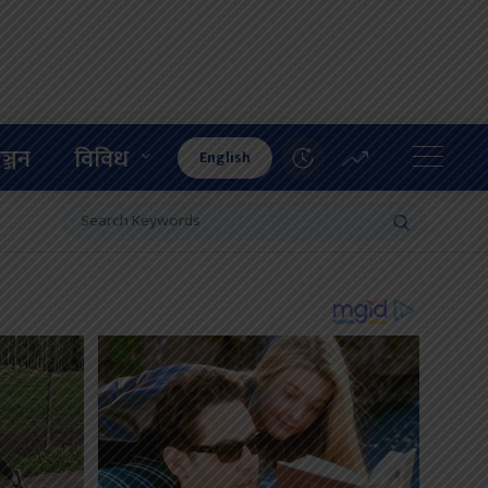
ञ्जन
विविध
English