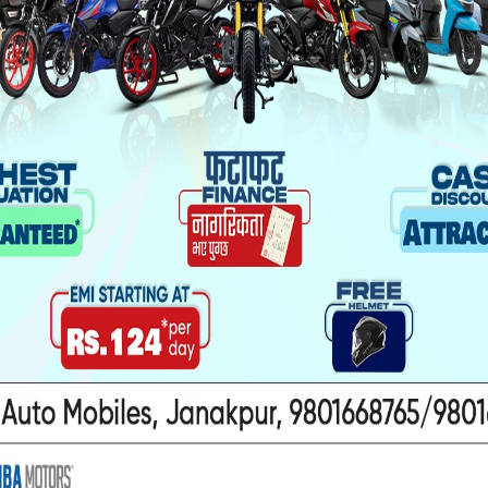
यो पनि पढ्नुहोस
ा यौनकार्य
सिरहा कारागारको अवस्थाबारे
ाथि निर्घात
राईनको गम्भीर प्रश्न
खन मुद्दा