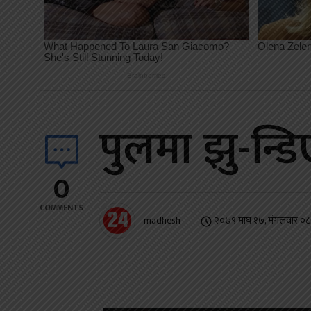
पुलमा झु-न्
0
COMMENTS
madhesh
२०७९ माघ १७, मंगलवार ०८