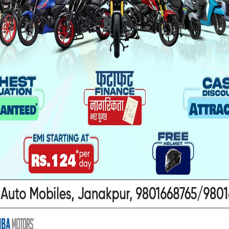
ल दूरसञ्चार प्राधिकरण, उपभाेक्ता मञ्च, सेवा प्रदायक सबैलाई
शतसम्म बढाएकाे आईस्पानकाे गुनासाे छ ।
चस्तरीय समितिले दिएकाे प्रतिवेदन विद्युत् प्राधिकरणले
ा गर्न दबाब दिइरहेकाे र भाडाकै निहुँमा इन्टरनेटकाे तार काट
वारी प्राधिकरणले नै लिनुपर्ने आईइस्पानले बताएकाे छ ।