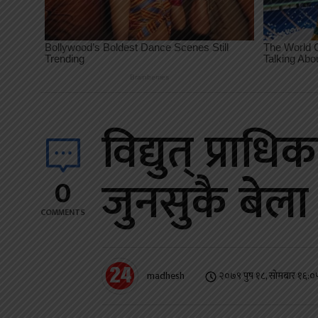
विद्युत् प्रा
जुनसुकै बेला
0
COMMENTS
madhesh
२०७९ पुष १८, सोमबार १६:०