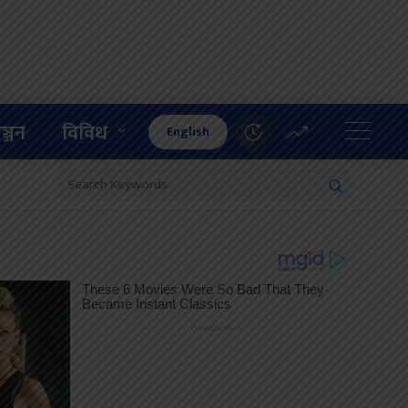
ञ्जन
विविध
English