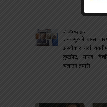
.
यो पनि पढ्नुहोस
जनकपुरको डान्स बारम
अस्वीकार गर्दा युवतीम
कुटपिट, मानव बेचबि
चलाउने तयारी