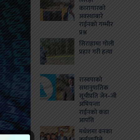
सिरहा
कारागारको
अवस्थाबारे
राईनको गम्भीर
प्रश्न
सिराहामा गोली
प्रहार गरी हत्या
रास्वपाको
समानुपातिक
सूचीप्रति जेन–जी
अभियन्ता
राईनको कडा
आपत्ति
मधेशमा वनका
कर्मचारीले