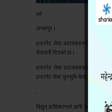
ad
जनकपुर ।
इन्टरनेट सेवा प्रदायकहरूले नेपाल विद्य
चेतावनी दिएकाे छ ।
इन्टरनेट सेवा प्रदायकहरूको संस्था (
इन्टरनेट सेवा जुनसुकै बेला बन्द हुन सक्
.
विद्युत् प्राधिकरणले आफैँ जबर्जस्ती प