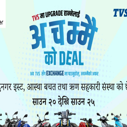
ुत् प्राधिकरणकाे मनाेमानीले इन्टरनेट सेवा जुनसुकै बेला ब
आईस्पान) का अध्यक्ष सुधिर पराजुलीले आज साेमवार विज्ञ
ने चेतावनी दिनुभएकाे हाे ।
ाेल भाडा बढाएर मान अधिकारकाे समेत उल्लङ्घन भएकाे विज्ञप