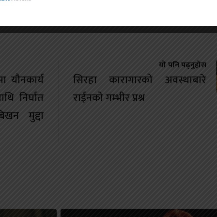
यो पनि पढ्नुहोस
ा यौनकार्य
सिरहा कारागारको अवस्थाबारे
ाथि निर्घात
राईनको गम्भीर प्रश्न
खन मुद्दा