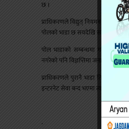
छ ।
प्राधिकरणले विद्युत् नियमन आयाेग, नेपा
पाेलकाे भाडा छ सयदेखि सात सय प्रति
पाेल भाडाकाे सम्बन्धमा गठन भएकाे उच्
नगरेकाे पनि विज्ञप्तिमा जनाइएकाे छ ।
प्राधिकरणले पुरानै भाडा तिर्ने सम्झाैत
इन्टरनेट सेवा बन्द भएमा त्यसकाे जिम्मे
.