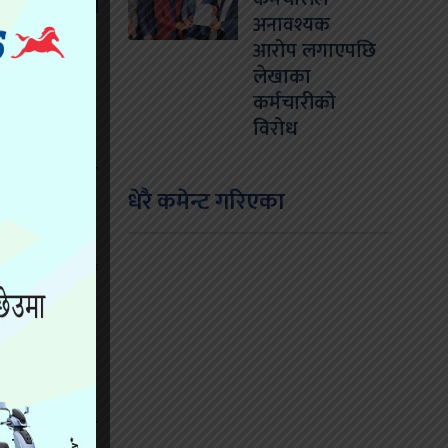
अनावश्यक
आरोप लगाएपछि
लेखाका
कर्मचारीको
विरोध
न्द हुन सक्ने
धेरै कमेन्ट गरिएका
प्ति निकालेर
्तिमा उल्लेख