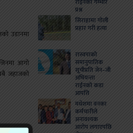
राईनको गम्भीर
प्रश्न
सिराहामा गोली
प्रहार गरी हत्या
ानको उडानमा
रास्वपाको
समानुपातिक
्जिनमा आगो
सूचीप्रति जेन–जी
सबै जहाजको
अभियन्ता
राईनको कडा
आपत्ति
मधेशमा वनका
कर्मचारीले
अनावश्यक
आरोप लगाएपछि