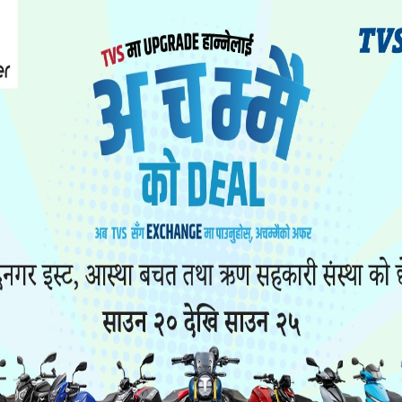
यो पनि पढ्नुहोस
ा यौनकार्य
सिरहा कारागारको अवस्थाबारे
ाथि निर्घात
राईनको गम्भीर प्रश्न