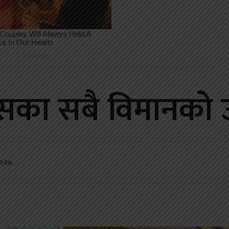
न्सका सबै विमानको
१०:२७