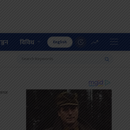
ञ्जन
विविध
English