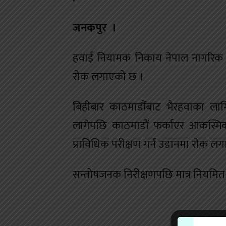
जनकपुर ।
हवाई नियामक निकाय नेपाल नागरिक उड
रोक लगाएको छ ।
बिहीबार काठमाडौंबाट भैरहवाका ल
लागेपछि काठमाडौं फर्काएर आकस्म
प्राविधिक परीक्षण गर्न उडानमा रोक लग
सन्तोषजनक निरीक्षणपछि मात्र नियमित