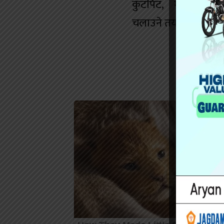
कुटपिट, मानव बेचबि
चलाउने तयारी