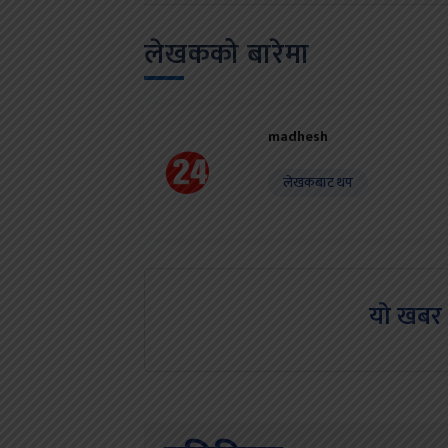
लेखकको बारेमा
madhesh
लेखकबाट थप
यो खबर 