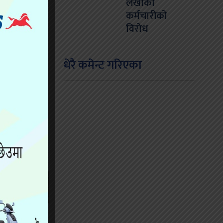
लेखाका
कर्मचारीको
विरोध
धेरै कमेन्ट गरिएका