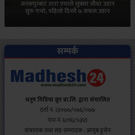
जनकपुरबाट तारा एयरले लुक्ला सीधा उडान
सुरु गर्‍यो, पहिलो दिनमै ७ सफल उडान
सम्पर्क
धनुष मिडिया ग्रुप प्रा.लि. द्वारा संचालित
दर्ता नं. २३०७७/०७६/०७७
पान नं. ६०९६८५३६९
संचालक तथा सह-सम्पादक : आयुब हुसेन