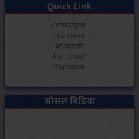
Quick Link
अपराध/सुरक्षा
अर्थ/वाणिजय
धर्म/सांस्कृति
विज्ञान/प्राविधि
शिक्षा/स्वास्थ्य
सोसल मिडिया