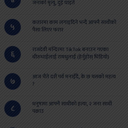
जनाको मृत्यु, दुई घाइते
कतारमा काम लगाइदिने भन्दै आफ्नै साथीको
५
पैसा लिएर फरार
राजदेवी मन्दिरमा TikTok बनाउन गएका
६
धीरुभाईलाई रामधुलाई (हेर्नुहोस् भिडियो)
आज चैते दशैं पर्व मनाइँदै, के छ यसको महत्व
७
?
धनुषामा आफ्नै साथीको हत्या, २ जना साथी
८
पक्राउ