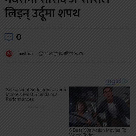
लिइन् उर्दूमा शपथ
0
madhesh
२०७९ पुष १६, शनिबार ०८:४५