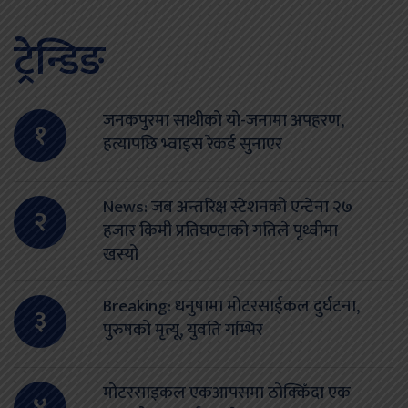
ट्रेन्डिङ
जनकपुरमा साथीको यो-जनामा अपहरण,
१
हत्यापछि भ्वाइस रेकर्ड सुनाएर
News: जब अन्तरिक्ष स्टेशनको एन्टेना २७
२
हजार किमी प्रतिघण्टाको गतिले पृथ्वीमा
खस्यो
Breaking: धनुषामा मोटरसाईकल दुर्घटना,
३
पुरुषको मृत्यू, युवति गम्भिर
मोटरसाइकल एकआपसमा ठोक्किँदा एक
४