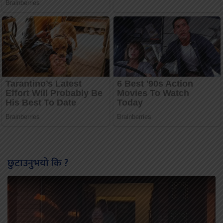
छुटाउनुभयो कि ?