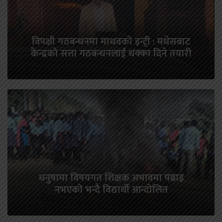
विपक्षी गठबन्धनमा माधवको इन्ट्री : मधेसबाट
केन्द्रको सत्ता गठबन्धनलाई धक्का दिने तयारी
धनुषामा विषयगत शिक्षक अभावमा पढाइ
नभएको भन्दै विद्यार्थी आन्दोलित