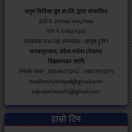
धनुष मिडिया ग्रुप प्रा.लि. द्वारा संचालित
दर्ता नं. २३०७७/०७६/०७७
पान नं. ६०९६८५३६९
संचालक तथा सह-सम्पादक : आयुब हुसेन
जनकपुरधाम, प्रदेश-मधेश (नेपाल)
विज्ञापनका लागि
सम्पर्क नम्बर : 9869677042 – 9807611875
madhesh24nepal@gmail.com
sabailatimes01@gmail.com
हाम्रो टिम