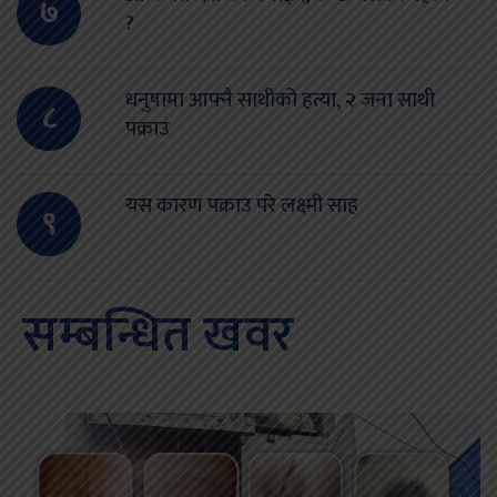
७
?
धनुषामा आफ्नै साथीको हत्या, २ जना साथी
८
पक्राउ
यस कारण पक्राउ परे लक्ष्मी साह
९
सम्बन्धित खवर