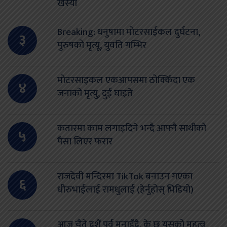
खस्यो
Breaking: धनुषामा मोटरसाईकल दुर्घटना,
३
पुरुषको मृत्यू, युवति गम्भिर
मोटरसाइकल एकआपसमा ठोक्किँदा एक
४
जनाको मृत्यु, दुई घाइते
कतारमा काम लगाइदिने भन्दै आफ्नै साथीको
५
पैसा लिएर फरार
राजदेवी मन्दिरमा TikTok बनाउन गएका
६
धीरुभाईलाई रामधुलाई (हेर्नुहोस् भिडियो)
आज चैते दशैं पर्व मनाइँदै, के छ यसको महत्व