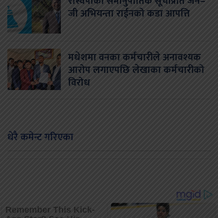
रास्वपाको समानुपातिक सूचीप्रति जेन–
जी अभियन्ता राईनको कडा आपत्ति
मधेशमा वनका कर्मचारीले अनावश्यक
आरोप लगाएपछि लेखाका कर्मचारीको
विरोध
धेरै कमेन्ट गरिएका