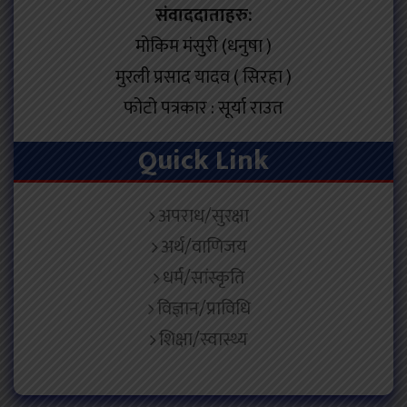
संवाददाताहरु:
मोकिम मंसुरी (धनुषा )
मुरली प्रसाद यादव ( सिरहा )
फोटो पत्रकार : सूर्या राउत
Quick Link
अपराध/सुरक्षा
अर्थ/वाणिजय
धर्म/सांस्कृति
विज्ञान/प्राविधि
शिक्षा/स्वास्थ्य