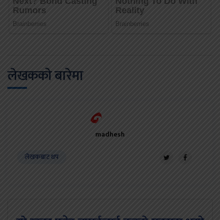
लेखकको बारेमा
madhesh
लेखकबाट थप