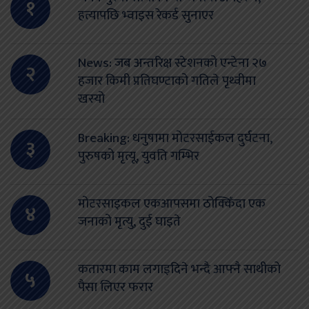
१
हत्यापछि भ्वाइस रेकर्ड सुनाएर
News: जब अन्तरिक्ष स्टेशनको एन्टेना २७
२
हजार किमी प्रतिघण्टाको गतिले पृथ्वीमा
खस्यो
Breaking: धनुषामा मोटरसाईकल दुर्घटना,
३
पुरुषको मृत्यू, युवति गम्भिर
मोटरसाइकल एकआपसमा ठोक्किँदा एक
४
जनाको मृत्यु, दुई घाइते
कतारमा काम लगाइदिने भन्दै आफ्नै साथीको
५
पैसा लिएर फरार