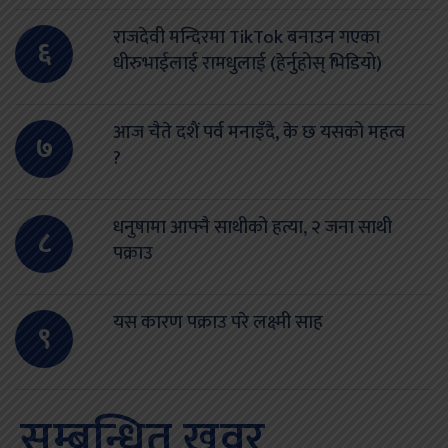
राजदेवी मन्दिरमा TikTok बनाउन गएका
६
धीरुभाईलाई रामधुलाई (हेर्नुहोस् भिडियो)
आज चैते दशैं पर्व मनाइँदै, के छ यसको महत्व
७
?
धनुषामा आफ्नै साथीको हत्या, २ जना साथी
८
पक्राउ
यस कारण पक्राउ परे लक्ष्मी साह
९
सम्बन्धित खवर