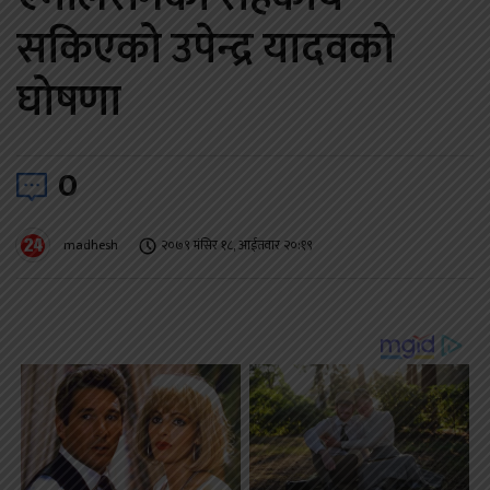
सकिएको उपेन्द्र यादवको
घोषणा
0
madhesh
२०७९ मंसिर १८, आईतवार २०:१९