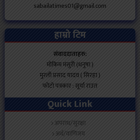
sabailatimes01@gmail.com
हाम्रो टिम
संवाददाताहरु:
मोकिम मंसुरी (धनुषा )
मुरली प्रसाद यादव ( सिरहा )
फोटो पत्रकार : सूर्या राउत
Quick Link
अपराध/सुरक्षा
अर्थ/वाणिजय