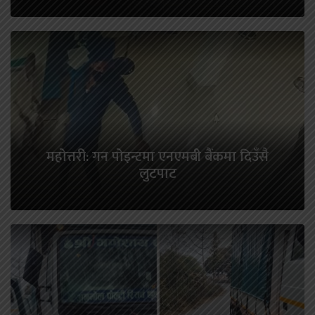
महोत्तरी: गन पोइन्टमा एनएमबी बैंकमा दिउँसै
लुटपाट