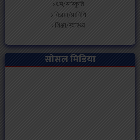
धर्म/सांस्कृति
विज्ञान/प्राविधि
शिक्षा/स्वास्थ्य
सोसल मिडिया