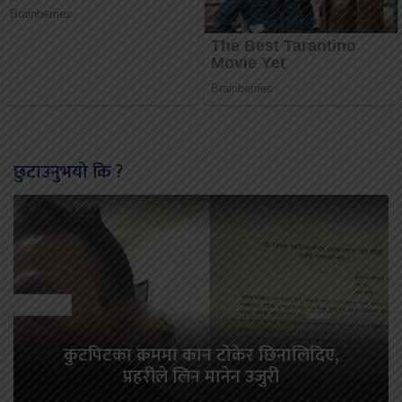
छुटाउनुभयो कि ?
कुटपिटका क्रममा कान टोकेर छिनालिदिए,
प्रहरीले लिन मानेन उजुरी