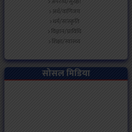
अपराध/सुरक्षा
अर्थ/वाणिजय
धर्म/सांस्कृति
विज्ञान/प्राविधि
शिक्षा/स्वास्थ्य
सोसल मिडिया