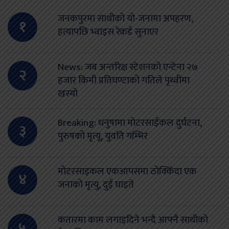
जनकपुरमा साथीको यो-जनामा अपहरण,
१
हत्यापछि भ्वाइस रेकर्ड सुनाएर
News: जब अन्तरिक्ष स्टेशनको एन्टेना २७
२
हजार किमी प्रतिघण्टाको गतिले पृथ्वीमा
खस्यो
Breaking: धनुषामा मोटरसाईकल दुर्घटना,
३
पुरुषको मृत्यू, युवति गम्भिर
मोटरसाइकल एकआपसमा ठोक्किँदा एक
४
जनाको मृत्यु, दुई घाइते
कतारमा काम लगाइदिने भन्दै आफ्नै साथीको
५