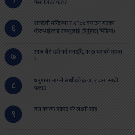
पैसा लिएर फरार
राजदेवी मन्दिरमा TikTok बनाउन गएका
६
धीरुभाईलाई रामधुलाई (हेर्नुहोस् भिडियो)
आज चैते दशैं पर्व मनाइँदै, के छ यसको महत्व
७
?
धनुषामा आफ्नै साथीको हत्या, २ जना साथी
८
पक्राउ
यस कारण पक्राउ परे लक्ष्मी साह
९