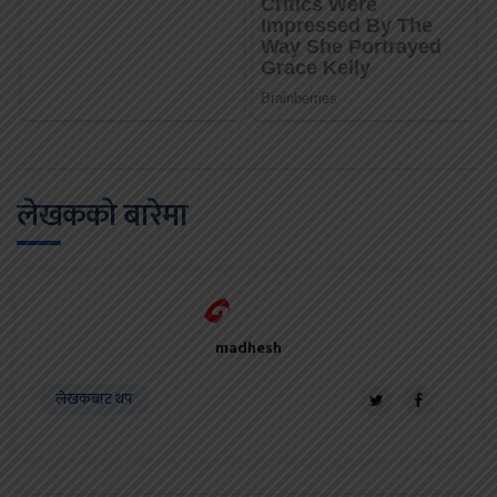
लेखकको बारेमा
madhesh
लेखकबाट थप