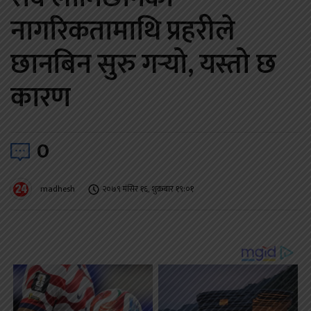
नागरिकतामाथि प्रहरीले
छानबिन सुरु गर्‍यो, यस्तो छ
कारण
0
madhesh
२०७९ मंसिर १६, शुक्रबार १९:०१