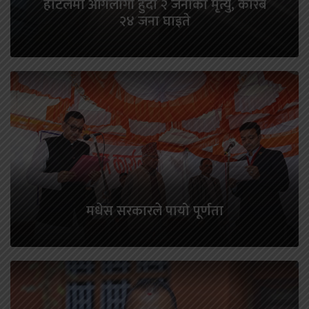
होटलमा आगलागी हुँदा २ जनाको मृत्यु, करिब
२४ जना घाइते
मधेस सरकारले पायो पूर्णता