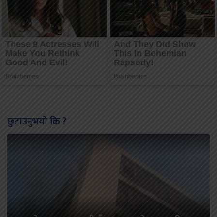
छुटाउनुभयो कि ?