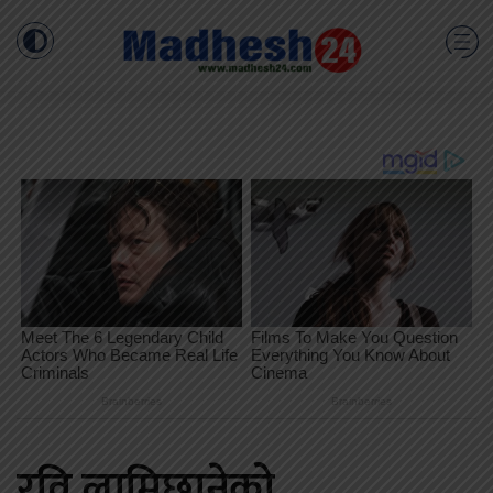
रवि लामिछानेको