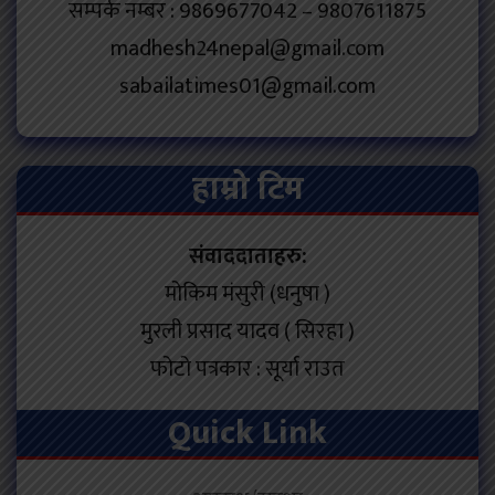
सम्पर्क नम्बर : 9869677042 – 9807611875
madhesh24nepal@gmail.com
sabailatimes01@gmail.com
हाम्रो टिम
संवाददाताहरु:
मोकिम मंसुरी (धनुषा )
मुरली प्रसाद यादव ( सिरहा )
फोटो पत्रकार : सूर्या राउत
Quick Link