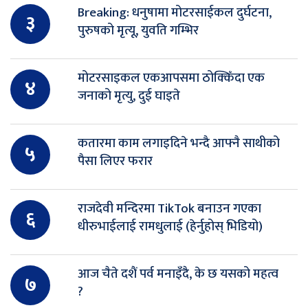
Breaking: धनुषामा मोटरसाईकल दुर्घटना,
३
पुरुषको मृत्यू, युवति गम्भिर
मोटरसाइकल एकआपसमा ठोक्किँदा एक
४
जनाको मृत्यु, दुई घाइते
कतारमा काम लगाइदिने भन्दै आफ्नै साथीको
५
पैसा लिएर फरार
राजदेवी मन्दिरमा TikTok बनाउन गएका
६
धीरुभाईलाई रामधुलाई (हेर्नुहोस् भिडियो)
आज चैते दशैं पर्व मनाइँदै, के छ यसको महत्व
७
?