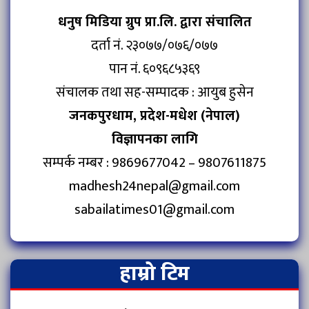
धनुष मिडिया ग्रुप प्रा.लि. द्वारा संचालित
दर्ता नं. २३०७७/०७६/०७७
पान नं. ६०९६८५३६९
संचालक तथा सह-सम्पादक : आयुब हुसेन
जनकपुरधाम, प्रदेश-मधेश (नेपाल)
विज्ञापनका लागि
सम्पर्क नम्बर : 9869677042 – 9807611875
madhesh24nepal@gmail.com
sabailatimes01@gmail.com
हाम्रो टिम