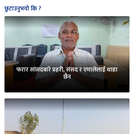
छुटाउनुभयो कि ?
फरार सांसदबारे प्रहरी, संसद र एमालेलाई थाहा
छैन