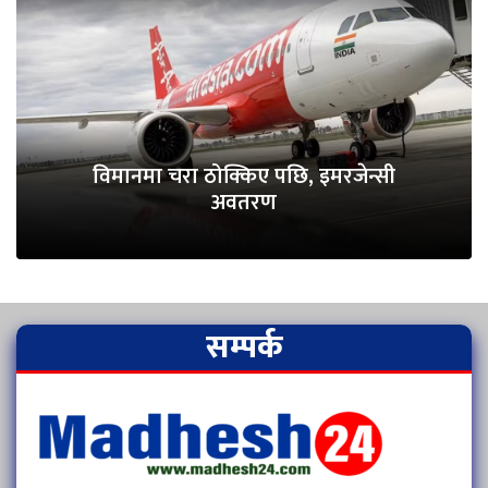
विमानमा चरा ठोक्किए पछि, इमरजेन्सी
अवतरण
सम्पर्क