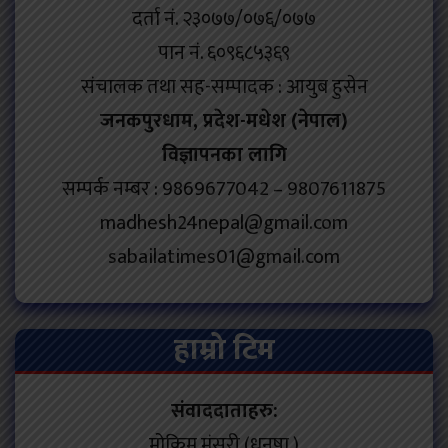
दर्ता नं. २३०७७/०७६/०७७
पान नं. ६०९६८५३६९
संचालक तथा सह-सम्पादक : आयुब हुसेन
जनकपुरधाम, प्रदेश-मधेश (नेपाल)
विज्ञापनका लागि
सम्पर्क नम्बर : 9869677042 – 9807611875
madhesh24nepal@gmail.com
sabailatimes01@gmail.com
हाम्रो टिम
संवाददाताहरु:
मोकिम मंसुरी (धनुषा )