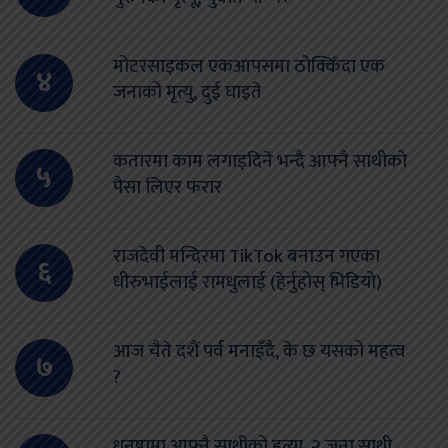
मोटरसाइकल एकआपसमा ठोक्किँदा एक
४
जनाको मृत्यु, दुई घाइते
कतारमा काम लगाइदिने भन्दै आफ्नै साथीको
५
पैसा लिएर फरार
राजदेवी मन्दिरमा TikTok बनाउन गएका
६
धीरुभाईलाई रामधुलाई (हेर्नुहोस् भिडियो)
आज चैते दशैं पर्व मनाइँदै, के छ यसको महत्व
७
?
धनुषामा आफ्नै साथीको हत्या, २ जना साथी