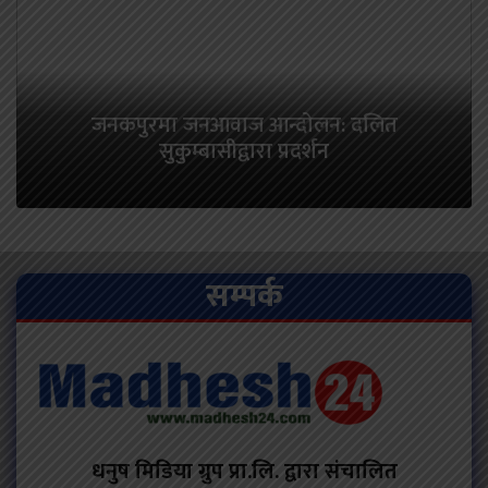
जनकपुरमा जनआवाज आन्दोलन: दलित
सुकुम्बासीद्वारा प्रदर्शन
सम्पर्क
धनुष मिडिया ग्रुप प्रा.लि. द्वारा संचालित