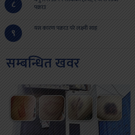
८
पक्राउ
यस कारण पक्राउ परे लक्ष्मी साह
९
सम्बन्धित खवर