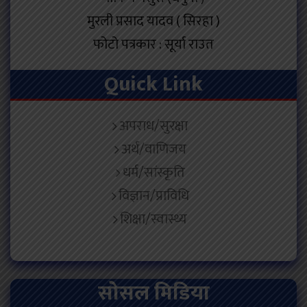
मुरली प्रसाद यादव ( सिरहा )
फोटो पत्रकार : सूर्या राउत
Quick Link
अपराध/सुरक्षा
अर्थ/वाणिजय
धर्म/सांस्कृति
विज्ञान/प्राविधि
शिक्षा/स्वास्थ्य
सोसल मिडिया