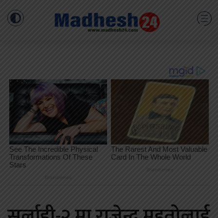
सर्लाही-२ मा राजेन्द्र महतोलाई