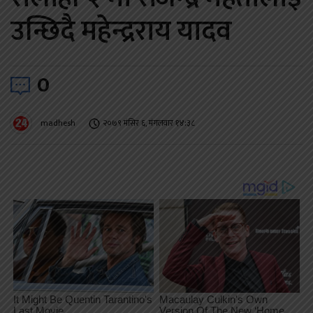
उन्छिदै महेन्द्रराय यादव
0
madhesh
२०७९ मंसिर ६, मंगलवार १४:३८