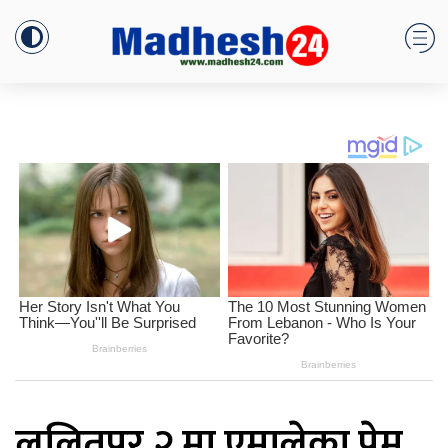
ललितपुर २ मा एमालेका प्रेम