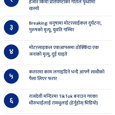
हजार किमी प्रतिघण्टाको गतिले पृथ्वीमा
खस्यो
Breaking: धनुषामा मोटरसाईकल दुर्घटना,
३
पुरुषको मृत्यू, युवति गम्भिर
मोटरसाइकल एकआपसमा ठोक्किँदा एक
४
जनाको मृत्यु, दुई घाइते
कतारमा काम लगाइदिने भन्दै आफ्नै साथीको
५
पैसा लिएर फरार
राजदेवी मन्दिरमा TikTok बनाउन गएका
६
धीरुभाईलाई रामधुलाई (हेर्नुहोस् भिडियो)