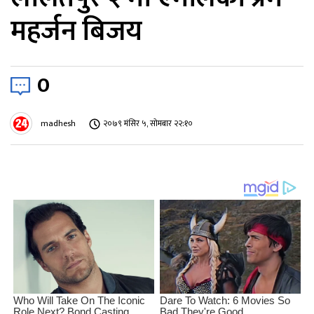
महर्जन बिजय
0
madhesh
२०७९ मंसिर ५, सोमबार २२:१०