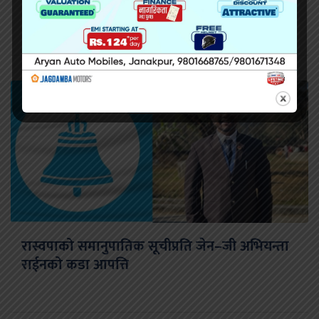
रास्वपाको समानुपातिक सूचीप्रति जेन–जी अभियन्ता
राईनको कडा आपत्ति