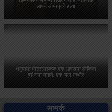
छिमेकीसँग सम्बन्ध राखेको थाहा पाएपछि
आफ्नै श्रीमान‍्को हत्या
धनुषामा मोटरसाइकल एक आपसमा ठोकिँदा
दुई जना घाइते, एक जना गम्भीर
सम्पर्क