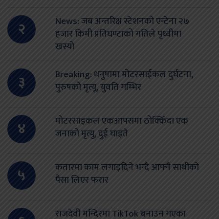
News: जब अन्तरिक्ष स्टेशनको एन्टेना २७
२
हजार किमी प्रतिघण्टाको गतिले पृथ्वीमा
खस्यो
Breaking: धनुषामा मोटरसाईकल दुर्घटना,
३
पुरुषको मृत्यू, युवति गम्भिर
मोटरसाइकल एकआपसमा ठोक्किँदा एक
४
जनाको मृत्यु, दुई घाइते
कतारमा काम लगाइदिने भन्दै आफ्नै साथीको
५
पैसा लिएर फरार
राजदेवी मन्दिरमा TikTok बनाउन गएका