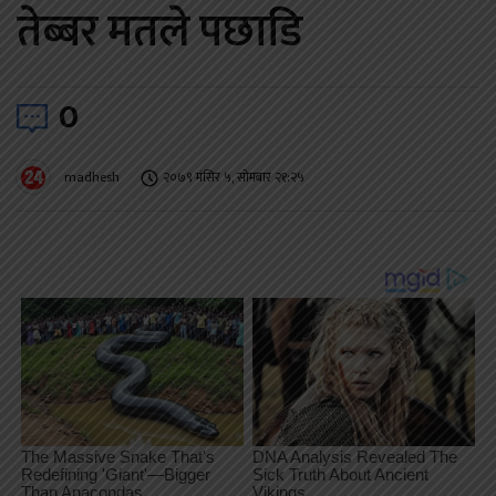
तेब्बर मतले पछाडि
0
madhesh
२०७९ मंसिर ५, सोमबार २१:२५