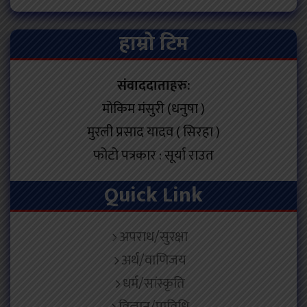
हाम्रो टिम
संवाददाताहरु:
मोकिम मंसुरी (धनुषा )
मुरली प्रसाद यादव ( सिरहा )
फोटो पत्रकार : सूर्या राउत
Quick Link
अपराध/सुरक्षा
अर्थ/वाणिजय
धर्म/सांस्कृति
विज्ञान/प्राविधि