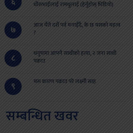
६
धीरुभाईलाई रामधुलाई (हेर्नुहोस् भिडियो)
आज चैते दशैं पर्व मनाइँदै, के छ यसको महत्व
७
?
धनुषामा आफ्नै साथीको हत्या, २ जना साथी
८
पक्राउ
यस कारण पक्राउ परे लक्ष्मी साह
९
सम्बन्धित खवर