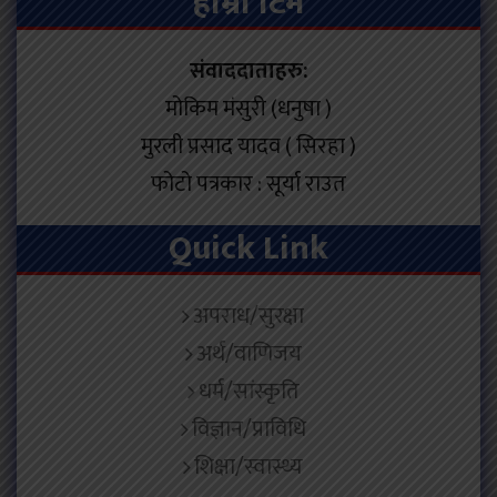
हाम्रो टिम
संवाददाताहरु:
मोकिम मंसुरी (धनुषा )
मुरली प्रसाद यादव ( सिरहा )
फोटो पत्रकार : सूर्या राउत
Quick Link
अपराध/सुरक्षा
अर्थ/वाणिजय
धर्म/सांस्कृति
विज्ञान/प्राविधि
शिक्षा/स्वास्थ्य