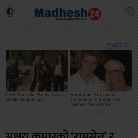
अक्षय कुमारको ‘रामसेतु’ र