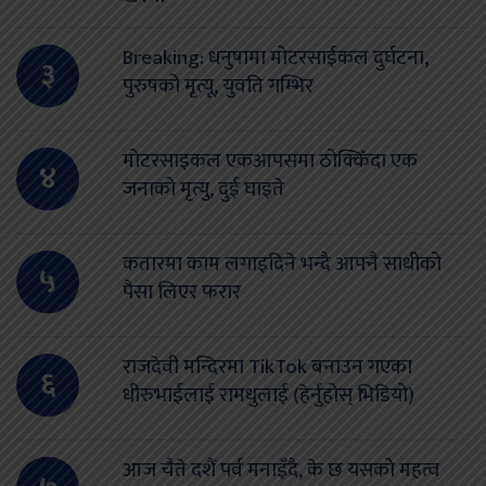
Breaking: धनुषामा मोटरसाईकल दुर्घटना,
३
पुरुषको मृत्यू, युवति गम्भिर
मोटरसाइकल एकआपसमा ठोक्किँदा एक
४
जनाको मृत्यु, दुई घाइते
कतारमा काम लगाइदिने भन्दै आफ्नै साथीको
५
पैसा लिएर फरार
राजदेवी मन्दिरमा TikTok बनाउन गएका
६
धीरुभाईलाई रामधुलाई (हेर्नुहोस् भिडियो)
आज चैते दशैं पर्व मनाइँदै, के छ यसको महत्व