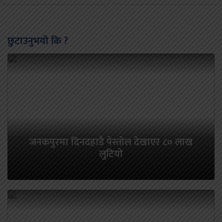
छुटाउनुभयो कि ?
जनकपुरमा दिनदहाडै पेस्तोल देखाएर ८० लाख
लुटियो