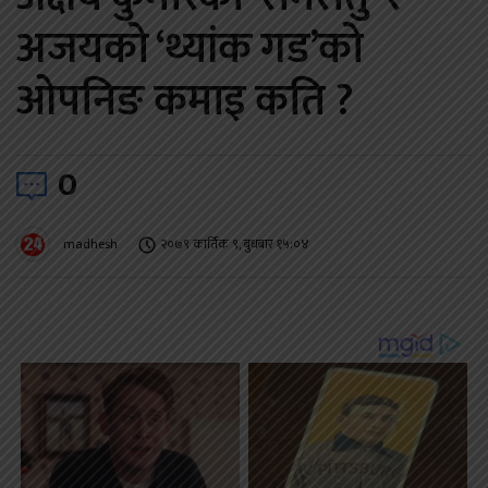
अजयको ‘थ्यांक गड’को
ओपनिङ कमाइ कति ?
0
madhesh
२०७९ कार्तिक ९, बुधबार १५:०४