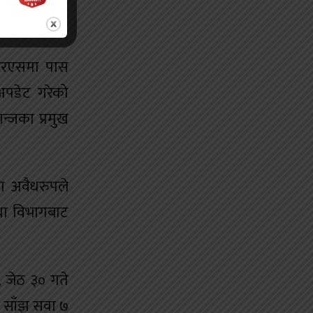
ीआरएसमा पास
अपडेट गरेको
न्जका प्रमुख
ा अवैधरुपले
था विभागबाट
 जेठ ३० गते
े साँझ सवा ७