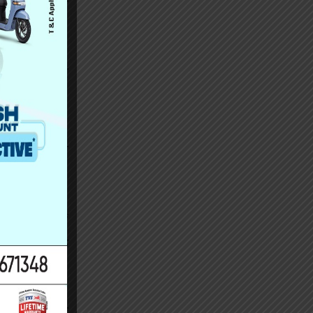
ोग गरेर अवैध
िजल्ट अपडेट
स परीक्षामा
स्था विभाग र
 प्रयोगात्मक
सर्भरमा पास