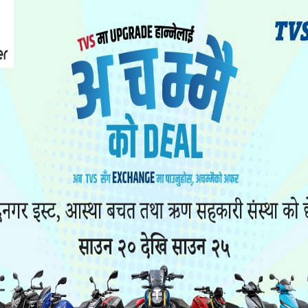
ातायात व्यवस्था कार्यालय वीरगन्जमा फेल भएका ६२ जना
मा पास देखाएर लाइसेन्स बाँडिएको खुलासा भएको छ ।
 ‘जी’ समूह अर्थात हेभी सवारीको चालक अनुमतिपत्रका ला
भएका ६२ जनालाई जनकपुरबाट मध्यराति पास देखाइएको हो ।