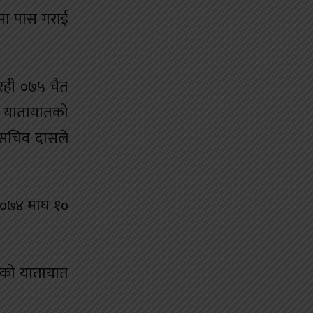
मा पास गराई
रही ०७५ चैत
ी यातायातको
 सचिव दासले
ा ०७४ माघ १०
एको यातायात