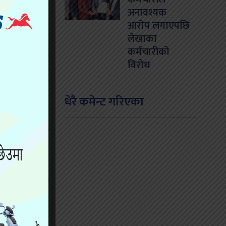
अनावश्यक
आरोप लगाएपछि
लेखाका
कर्मचारीको
विरोध
धेरै कमेन्ट गरिएका
लाई यातायात
गि फारम भरेर