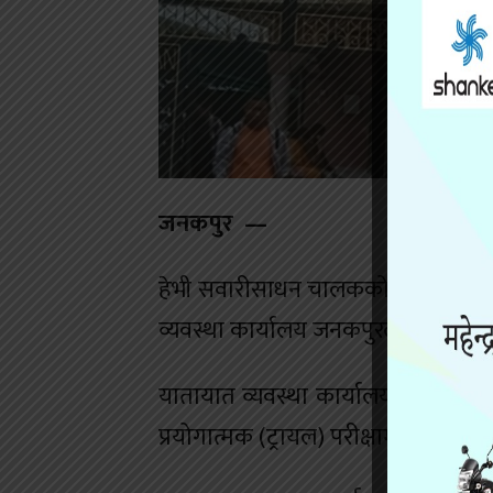
जनकपुर —
हेभी सवारीसाधन चालकको परीक्षामा य
व्यवस्था कार्यालय जनकपुरले मध्यरात
यातायात व्यवस्था कार्यालय वीरगन्जमा
प्रयोगात्मक (ट्रायल) परीक्षामा फेल 