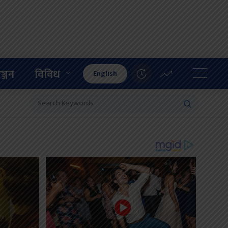
ञ्जन
विविध
English