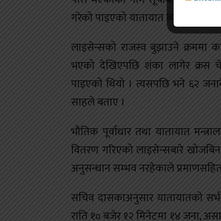
गरेको पाइएको यातायात व्यवस्था कार्य
लाइसेन्सको राजस्व बुझाउने क्रममा
भएको देखिएपछि शंका लागेर क्रस च
पाइएको थियो । त्यसपछि भने ६२ जनाकै 
साहले बताए ।
भौतिक पूर्वाधार तथा यातायात मन्त
वितरण गरिएको लाइसेन्सबारे खोजबिन 
अनुसन्धान सम्भव नरहेकाले प्रमाणसहि
सचिव दासकाअनुसार यातायातको सर्भर
राति १० बजेर १२ मिनेटमा १४ जना, असा