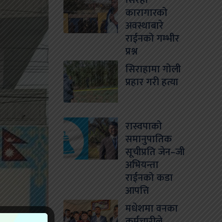
सिरहा
कारागारको
अवस्थाबारे
राईनको गम्भीर
प्रश्न
सिराहामा गोली
प्रहार गरी हत्या
रास्वपाको
समानुपातिक
सूचीप्रति जेन–जी
अभियन्ता
राईनको कडा
आपत्ति
मधेशमा वनका
कर्मचारीले