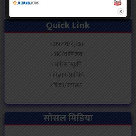
फोटो पत्रकार : सूर्या राउत
Quick Link
अपराध/सुरक्षा
अर्थ/वाणिजय
धर्म/सांस्कृति
विज्ञान/प्राविधि
शिक्षा/स्वास्थ्य
सोसल मिडिया