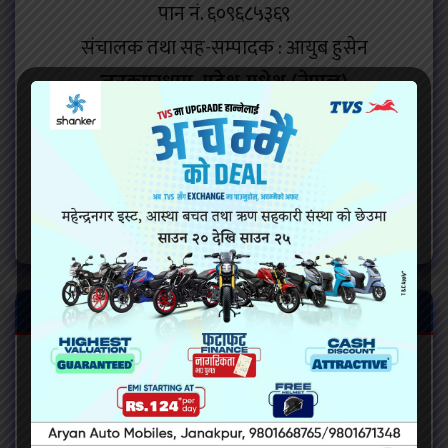
पान नं. ६०९६८५३६९
संचालक तथा सह-सम्पादक : आयुब हुसेन
जनकपुरधाम, प्रदेश-मधेश (नेपाल)
विज्ञापनका लागि
सम्पर्क नम्बर : 9869677042 – 9807611875
madhesh24nepal@gmail.com
sabailatimes01@gmail.com
हाम्रो टिम
संवाददाताहरु:
मोकिम मंसुरी (धनुषा )
मुरली प्रसाद यादव ( सिरहा )