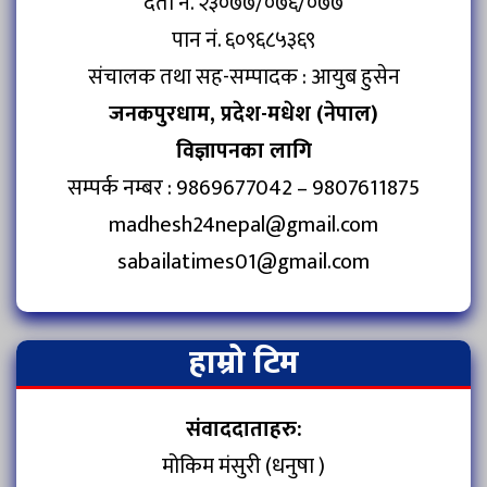
दर्ता नं. २३०७७/०७६/०७७
पान नं. ६०९६८५३६९
संचालक तथा सह-सम्पादक : आयुब हुसेन
जनकपुरधाम, प्रदेश-मधेश (नेपाल)
विज्ञापनका लागि
सम्पर्क नम्बर : 9869677042 – 9807611875
madhesh24nepal@gmail.com
sabailatimes01@gmail.com
हाम्रो टिम
संवाददाताहरु:
मोकिम मंसुरी (धनुषा )