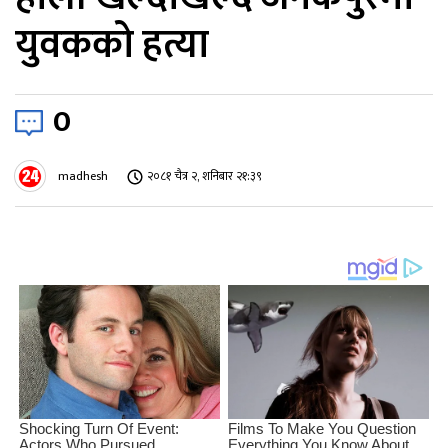
युवकको हत्या
0
madhesh
२०८१ चैत्र २, शनिबार २१:३९