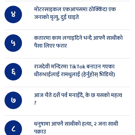
मोटरसाइकल एकआपसमा ठोक्किँदा एक
४
जनाको मृत्यु, दुई घाइते
कतारमा काम लगाइदिने भन्दै आफ्नै साथीको
५
पैसा लिएर फरार
राजदेवी मन्दिरमा TikTok बनाउन गएका
६
धीरुभाईलाई रामधुलाई (हेर्नुहोस् भिडियो)
आज चैते दशैं पर्व मनाइँदै, के छ यसको महत्व
७
?
धनुषामा आफ्नै साथीको हत्या, २ जना साथी
८
पक्राउ