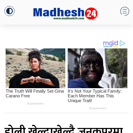
होली खेल्दाखेल्दै जनकपुरमा