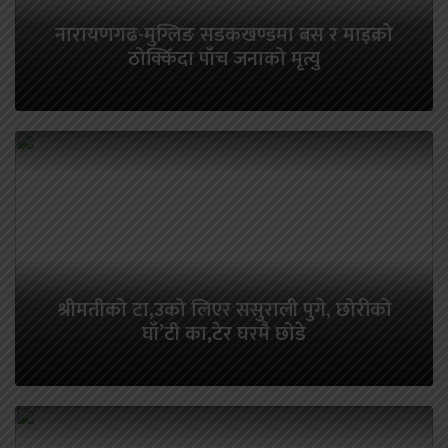
नारायणगढ-मुग्लिङ सडकखण्डमा बस र माइक्रो
ठोक्किँदा पाँच जनाको मृत्यु
श्रीमतीको टा,उको लिएर ससुराली पुगे, छोरीको
घाँ’टी का,टेर घरमै छोडे