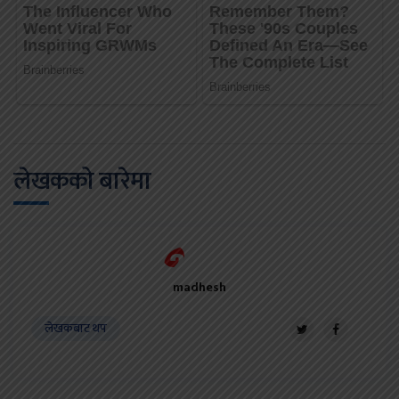
लेखकको बारेमा
madhesh
लेखकबाट थप