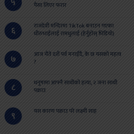
५
पैसा लिएर फरार
राजदेवी मन्दिरमा TikTok बनाउन गएका
६
धीरुभाईलाई रामधुलाई (हेर्नुहोस् भिडियो)
आज चैते दशैं पर्व मनाइँदै, के छ यसको महत्व
७
?
धनुषामा आफ्नै साथीको हत्या, २ जना साथी
८
पक्राउ
यस कारण पक्राउ परे लक्ष्मी साह
९