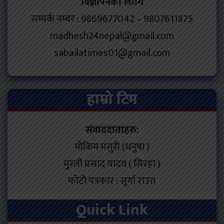
विज्ञापनका लागि
सम्पर्क नम्बर : 9869677042 – 9807611875
madhesh24nepal@gmail.com
sabailatimes01@gmail.com
हाम्रो टिम
संवाददाताहरु:
मोकिम मंसुरी (धनुषा )
मुरली प्रसाद यादव ( सिरहा )
फोटो पत्रकार : सूर्या राउत
Quick Link