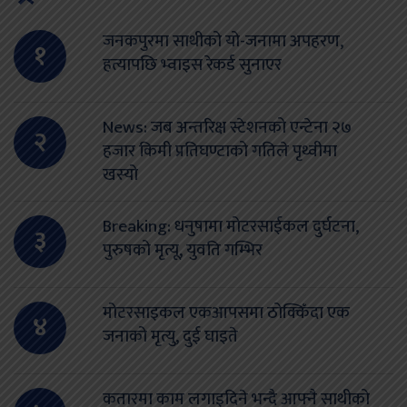
जनकपुरमा साथीको यो-जनामा अपहरण,
१
हत्यापछि भ्वाइस रेकर्ड सुनाएर
News: जब अन्तरिक्ष स्टेशनको एन्टेना २७
२
हजार किमी प्रतिघण्टाको गतिले पृथ्वीमा
खस्यो
Breaking: धनुषामा मोटरसाईकल दुर्घटना,
३
पुरुषको मृत्यू, युवति गम्भिर
मोटरसाइकल एकआपसमा ठोक्किँदा एक
४
जनाको मृत्यु, दुई घाइते
कतारमा काम लगाइदिने भन्दै आफ्नै साथीको