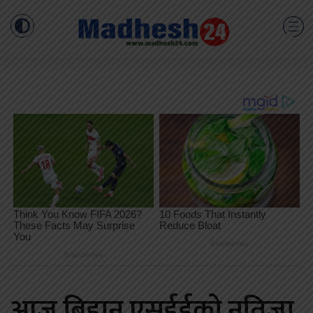
आज बिहान एसईईको नतिजा