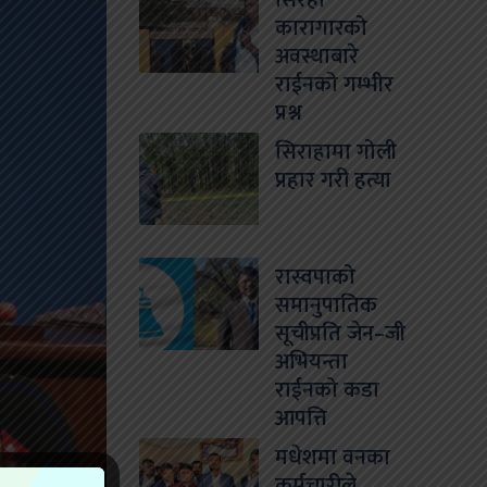
सिरहा
कारागारको
अवस्थाबारे
राईनको गम्भीर
प्रश्न
सिराहामा गोली
प्रहार गरी हत्या
रास्वपाको
समानुपातिक
सूचीप्रति जेन–जी
अभियन्ता
राईनको कडा
आपत्ति
मधेशमा वनका
कर्मचारीले