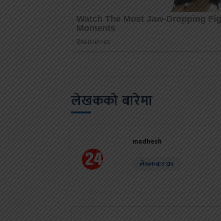
लेखकको बारेमा
madhesh
लेखकबाट थप