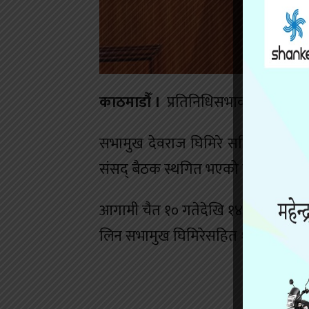
काठमाडौँ ।
प्रतिनिधिसभाको बैठक आगा
सभामुख देवराज घिमिरे सहितको टोली स
संसद् बैठक स्थगित भएको हो ।
आगामी चैत १० गतेदेखि १४ गतेसम्म जेने
लिन सभामुख घिमिरेसहित १० जनाको टोली 