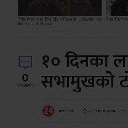
१० दिनका ला
सभामुखको टो
0
COMMENTS
madhesh
२०८० चैत्र ७, बुधबार १८:५४