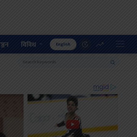
ञ्जन
विविध
English