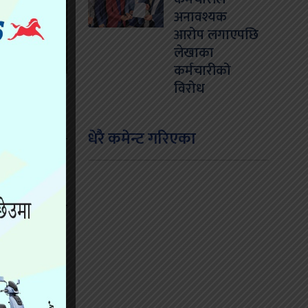
अनावश्यक
आरोप लगाएपछि
लेखाका
कर्मचारीको
विरोध
धेरै कमेन्ट गरिएका
 एक साता बढी
म्मेलनमा भाग