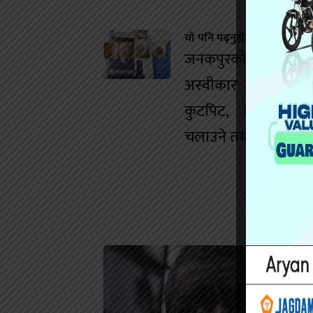
यो पनि पढ्नुहोस
जनकपुरको डान्स बारम
अस्वीकार गर्दा युवतीम
कुटपिट, मानव बेचबि
चलाउने तयारी