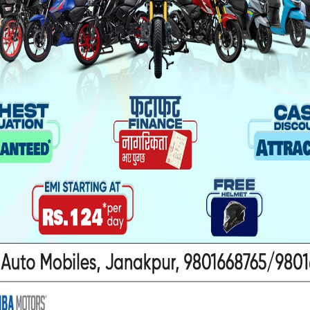
यो पनि पढ्नुहोस
ा यौनकार्य
सिरहा कारागारको अवस्थाबारे
ाथि निर्घात
राईनको गम्भीर प्रश्न
खन मुद्दा