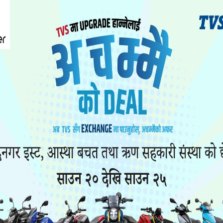
मी चैत १८ गतेसम्मका लागि स्थगित भएको छ ।
्वीट्जरल्याण्डको जेनेभा जाने कार्यक्रमका कारण झन्डै
भामा हुने अन्तर व्यवस्थापिका संघ (आइपीयू) को १४८ औँ स
त्यसतर्फ प्रस्थान गर्दैछन् ।