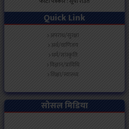
फोटो पत्रकार : सूर्या राउत
Quick Link
अपराध/सुरक्षा
अर्थ/वाणिजय
धर्म/सांस्कृति
विज्ञान/प्राविधि
शिक्षा/स्वास्थ्य
सोसल मिडिया