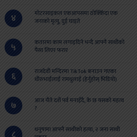
मोटरसाइकल एकआपसमा ठोक्किँदा एक
४
जनाको मृत्यु, दुई घाइते
कतारमा काम लगाइदिने भन्दै आफ्नै साथीको
५
पैसा लिएर फरार
राजदेवी मन्दिरमा TikTok बनाउन गएका
६
धीरुभाईलाई रामधुलाई (हेर्नुहोस् भिडियो)
आज चैते दशैं पर्व मनाइँदै, के छ यसको महत्व
७
?
धनुषामा आफ्नै साथीको हत्या, २ जना साथी
८