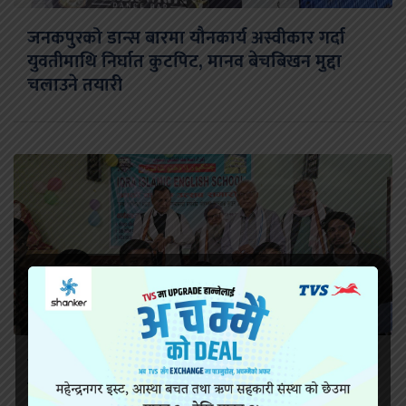
जनकपुरको डान्स बारमा यौनकार्य अस्वीकार गर्दा
युवतीमाथि निर्घात कुटपिट, मानव बेचबिखन मुद्दा
चलाउने तयारी
ईकरा इस्लामिक इङलिस स्कुलको आठौं वार्षिक
कार्यक्रम सम्पन्न