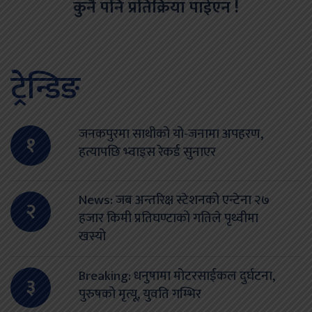
कुनै पनि प्रतिक्रिया पाईएन !
ट्रेन्डिङ
जनकपुरमा साथीको यो-जनामा अपहरण,
१
हत्यापछि भ्वाइस रेकर्ड सुनाएर
News: जब अन्तरिक्ष स्टेशनको एन्टेना २७
२
हजार किमी प्रतिघण्टाको गतिले पृथ्वीमा
खस्यो
Breaking: धनुषामा मोटरसाईकल दुर्घटना,
३
पुरुषको मृत्यू, युवति गम्भिर