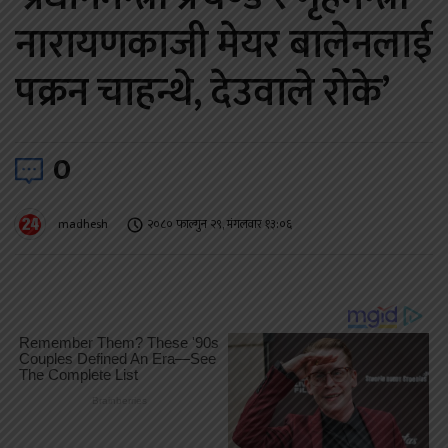
नारायणकाजी मेयर बालेनलाई
पक्रन चाहन्थे, देउवाले रोके’
0
madhesh
२०८० फाल्गुन २९, मंगलवार १३:०६